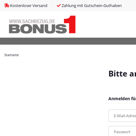
bms_tableItems
:
array (8)
Kostenloser Versand
Zahlung mit Gutschein-Guthaben
bNoIndex
:
false
boxes
:
array (4)
boxesLeftActive
:
false
bPreisverlauf
:
false
Brotnavi
:
array (1)
bs3CSSUpdateSRC
:
cCanonicalURL
:
https://bonus1.de/10-tlg-Garten-Sofagarnitur-mit-Kis
Startseite
cCSS_arr
:
array (2)
cJS_arr
:
array (21)
combinedCSS
:
asset/mybeat.css,plugin_css?v=1.0.0
Bitte 
consentItems
:
Illuminate\Support\Collection
countries
:
Illuminate\Support\Collection
cPluginCss_arr
:
array (5)
cPluginJsBody_arr
:
array (2)
Anmelden für
cPluginJsHead_arr
:
array (1)
cSessionID
:
4d29539514929fc0b4494127e8d603bc
E-Mail-Adre
cShopName
:
Bonus1
currentTemplateDir
:
templates/MyBeat/
currentTemplateDirFull
:
https://bonus1.de/templates/MyBeat/
Passwort