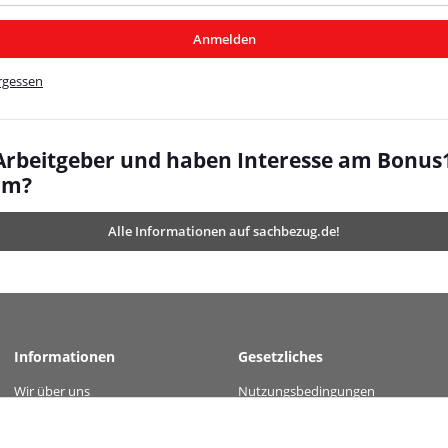
/MyBeat/
Anmelden
t/
rgessen
 Arbeitgeber und haben Interesse am Bonus
mm?
Alle Informationen auf sachbezug.de!
Informationen
Gesetzliches
Wir über uns
Nutzungsbedingungen
 value="3094c09ba9c74ffc675660822d123e3e2d486d5f5045e090001499562fbdb7a7" /
Kontakt
Datenschutz
Versandinformationen
AGB