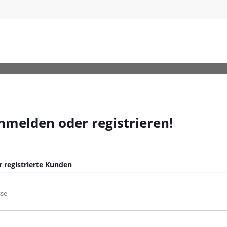
sen-Grau-Poly-Rattan_181
anmelden oder registrieren!
 registrierte Kunden
sse