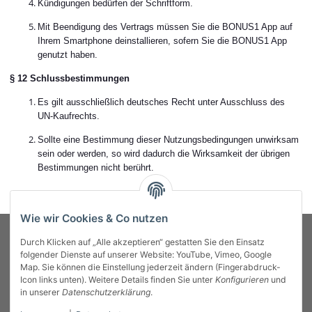
Kündigungen bedürfen der Schriftform.
Mit Beendigung des Vertrags müssen Sie die BONUS1 App auf
Ihrem Smartphone deinstallieren, sofern Sie die BONUS1 App
genutzt haben.
§ 12 Schlussbestimmungen
Es gilt ausschließlich deutsches Recht unter Ausschluss des
UN-Kaufrechts.
Sollte eine Bestimmung dieser Nutzungsbedingungen unwirksam
sein oder werden, so wird dadurch die Wirksamkeit der übrigen
Bestimmungen nicht berührt.
Wie wir Cookies & Co nutzen
Durch Klicken auf „Alle akzeptieren“ gestatten Sie den Einsatz
folgender Dienste auf unserer Website: YouTube, Vimeo, Google
Map. Sie können die Einstellung jederzeit ändern (Fingerabdruck-
Icon links unten). Weitere Details finden Sie unter
Konfigurieren
und
in unserer
Datenschutzerklärung
.
Das Bonus System mit echtem Mehrwert.