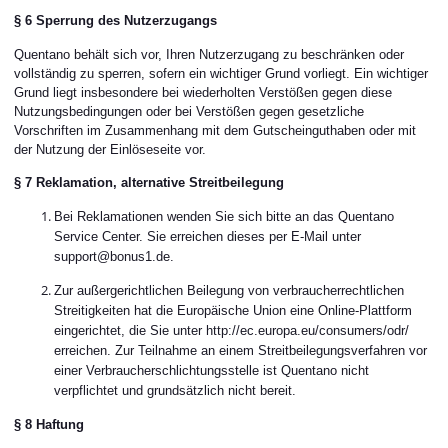
§ 6 Sperrung des Nutzerzugangs
Quentano behält sich vor, Ihren Nutzerzugang zu beschränken oder
vollständig zu sperren, sofern ein wichtiger Grund vorliegt. Ein wichtiger
Grund liegt insbesondere bei wiederholten Verstößen gegen diese
Nutzungsbedingungen oder bei Verstößen gegen gesetzliche
Vorschriften im Zusammenhang mit dem Gutscheinguthaben oder mit
der Nutzung der Einlöseseite vor.
§ 7 Reklamation, alternative Streitbeilegung
Bei Reklamationen wenden Sie sich bitte an das Quentano
Service Center. Sie erreichen dieses per E-Mail unter
support@bonus1.de.
Zur außergerichtlichen Beilegung von verbraucherrechtlichen
Streitigkeiten hat die Europäische Union eine Online-Plattform
eingerichtet, die Sie unter http://ec.europa.eu/consumers/odr/
erreichen. Zur Teilnahme an einem Streitbeilegungsverfahren vor
einer Verbraucherschlichtungsstelle ist Quentano nicht
verpflichtet und grundsätzlich nicht bereit.
§ 8 Haftung