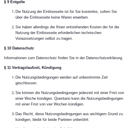
§ 9 Entgelte
Die Nutzung der Einlöseseite ist für Sie kostenlos, sofern Sie
über die Einlöseseite keine Waren erwerben.
Sie haben allerdings die Ihnen entstehenden Kosten der für die
Nutzung der Einlöseseite erforderlichen technischen
Voraussetzungen selbst zu tragen.
§ 10 Datenschutz
Informationen zum Datenschutz finden Sie in der Datenschutzerklärung.
§ 11 Vertragslaufzeit, Kündigung
Die Nutzungsbedingungen werden auf unbestimmte Zeit
geschlossen.
Sie können die Nutzungsbedingungen jederzeit mit einer Frist von
einer Woche kündigen. Quentano kann die Nutzungsbedingungen
mit einer Frist von vier Wochen kündigen.
Das Recht, diese Nutzungsbedingungen aus wichtigem Grund zu
kündigen, bleibt für beide Parteien unberührt.