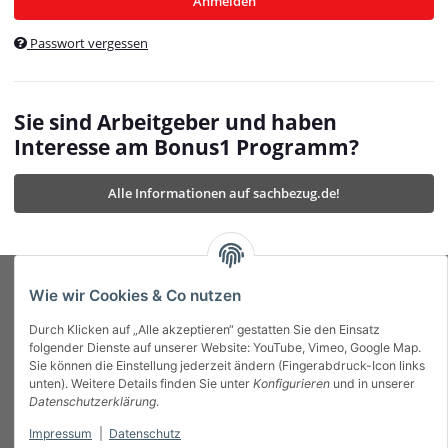
Anmelden
$currentTemplateDirFull
currentTemplateDirFullPath
:
Passwort vergessen
/var/www/vhosts/bonus1.de/html/templates/MyBeat/
$currentTemplateDirFullPath
currentThemeDir
:
templates/MyBeat/themes/mybeat/
$currentThemeDir
currentThemeDirFull
:
Sie sind Arbeitgeber und haben
https://bonus1.de/templates/MyBeat/themes/mybeat/
Interesse am Bonus1 Programm?
$currentThemeDirFull
dbgBarBody
:
$dbgBarBody
Alle Informationen auf sachbezug.de!
dbgBarHead
:
$dbgBarHead
deletedPositions
:
array (0)
$deletedPositions
device
:
Mobile_Detect
$device
Einstellungen
:
array (32)
$Einstellungen
FavourableShipping
:
null
$FavourableShipping
Wie wir Cookies & Co nutzen
favourableShippingString
:
$favourableShippingString
Durch Klicken auf „Alle akzeptieren“ gestatten Sie den Einsatz
Firma
:
JTL\Firma
$Firma
folgender Dienste auf unserer Website: YouTube, Vimeo, Google Map.
imageBaseURL
:
https://bonus1.de/
$imageBaseURL
Sie können die Einstellung jederzeit ändern (Fingerabdruck-Icon links
Das Bonus System mit echtem Mehrwert.
isAjax
:
false
$isAjax
unten). Weitere Details finden Sie unter
Konfigurieren
und in unserer
isFluidTemplate
:
false
$isFluidTemplate
Datenschutzerklärung
.
isMobile
:
true
$isMobile
Impressum
|
Datenschutz
Informationen
isNova
:
true
$isNova