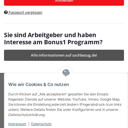
Anmelden
$currentTemplateDirFull
currentTemplateDirFullPath
:
Passwort vergessen
/var/www/vhosts/bonus1.de/html/templates/MyBeat/
$currentTemplateDirFullPath
currentThemeDir
:
templates/MyBeat/themes/mybeat/
$currentThemeDir
currentThemeDirFull
:
Sie sind Arbeitgeber und haben
https://bonus1.de/templates/MyBeat/themes/mybeat/
Interesse am Bonus1 Programm?
$currentThemeDirFull
dbgBarBody
:
$dbgBarBody
Alle Informationen auf sachbezug.de!
dbgBarHead
:
$dbgBarHead
deletedPositions
:
array (0)
$deletedPositions
device
:
Mobile_Detect
$device
Einstellungen
:
array (32)
$Einstellungen
FavourableShipping
:
null
$FavourableShipping
Wie wir Cookies & Co nutzen
favourableShippingString
:
$favourableShippingString
Durch Klicken auf „Alle akzeptieren“ gestatten Sie den Einsatz
Firma
:
JTL\Firma
$Firma
folgender Dienste auf unserer Website: YouTube, Vimeo, Google Map.
imageBaseURL
:
https://bonus1.de/
$imageBaseURL
Sie können die Einstellung jederzeit ändern (Fingerabdruck-Icon links
Das Bonus System mit echtem Mehrwert.
isAjax
:
false
$isAjax
unten). Weitere Details finden Sie unter
Konfigurieren
und in unserer
isFluidTemplate
:
false
$isFluidTemplate
Datenschutzerklärung
.
isMobile
:
true
$isMobile
Impressum
|
Datenschutz
Informationen
isNova
:
true
$isNova