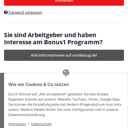
Anmelden
$currentTemplateDirFull
currentTemplateDirFullPath
:
Passwort vergessen
/var/www/vhosts/bonus1.de/html/templates/MyBeat/
$currentTemplateDirFullPath
currentThemeDir
:
templates/MyBeat/themes/mybeat/
$currentThemeDir
currentThemeDirFull
:
Sie sind Arbeitgeber und haben
https://bonus1.de/templates/MyBeat/themes/mybeat/
Interesse am Bonus1 Programm?
$currentThemeDirFull
dbgBarBody
:
$dbgBarBody
Alle Informationen auf sachbezug.de!
dbgBarHead
:
$dbgBarHead
deletedPositions
:
array (0)
$deletedPositions
device
:
Mobile_Detect
$device
Einstellungen
:
array (32)
$Einstellungen
FavourableShipping
:
null
$FavourableShipping
Wie wir Cookies & Co nutzen
favourableShippingString
:
$favourableShippingString
Durch Klicken auf „Alle akzeptieren“ gestatten Sie den Einsatz
Firma
:
JTL\Firma
$Firma
folgender Dienste auf unserer Website: YouTube, Vimeo, Google Map.
imageBaseURL
:
https://bonus1.de/
$imageBaseURL
Sie können die Einstellung jederzeit ändern (Fingerabdruck-Icon links
Das Bonus System mit echtem Mehrwert.
isAjax
:
false
$isAjax
unten). Weitere Details finden Sie unter
Konfigurieren
und in unserer
isFluidTemplate
:
false
$isFluidTemplate
Datenschutzerklärung
.
isMobile
:
true
$isMobile
Impressum
|
Datenschutz
Informationen
isNova
:
true
$isNova