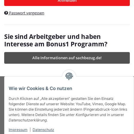
Anmelden
$currentTemplateDirFull
currentTemplateDirFullPath
:
Passwort vergessen
/var/www/vhosts/bonus1.de/html/templates/MyBeat/
$currentTemplateDirFullPath
currentThemeDir
:
templates/MyBeat/themes/mybeat/
$currentThemeDir
currentThemeDirFull
:
Sie sind Arbeitgeber und haben
https://bonus1.de/templates/MyBeat/themes/mybeat/
Interesse am Bonus1 Programm?
$currentThemeDirFull
dbgBarBody
:
$dbgBarBody
Alle Informationen auf sachbezug.de!
dbgBarHead
:
$dbgBarHead
deletedPositions
:
array (0)
$deletedPositions
device
:
Mobile_Detect
$device
Einstellungen
:
array (32)
$Einstellungen
FavourableShipping
:
null
$FavourableShipping
Wie wir Cookies & Co nutzen
favourableShippingString
:
$favourableShippingString
Durch Klicken auf „Alle akzeptieren“ gestatten Sie den Einsatz
Firma
:
JTL\Firma
$Firma
folgender Dienste auf unserer Website: YouTube, Vimeo, Google Map.
imageBaseURL
:
https://bonus1.de/
$imageBaseURL
Sie können die Einstellung jederzeit ändern (Fingerabdruck-Icon links
Das Bonus System mit echtem Mehrwert.
isAjax
:
false
$isAjax
unten). Weitere Details finden Sie unter
Konfigurieren
und in unserer
isFluidTemplate
:
false
$isFluidTemplate
Datenschutzerklärung
.
isMobile
:
true
$isMobile
Impressum
|
Datenschutz
Informationen
isNova
:
true
$isNova