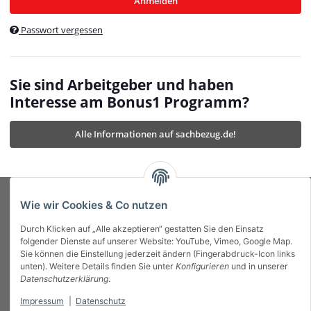
Anmelden
$currentTemplateDirFull
currentTemplateDirFullPath
:
Passwort vergessen
/var/www/vhosts/bonus1.de/html/templates/MyBeat/
$currentTemplateDirFullPath
currentThemeDir
:
templates/MyBeat/themes/mybeat/
$currentThemeDir
currentThemeDirFull
:
Sie sind Arbeitgeber und haben
https://bonus1.de/templates/MyBeat/themes/mybeat/
Interesse am Bonus1 Programm?
$currentThemeDirFull
dbgBarBody
:
$dbgBarBody
Alle Informationen auf sachbezug.de!
dbgBarHead
:
$dbgBarHead
deletedPositions
:
array (0)
$deletedPositions
device
:
Mobile_Detect
$device
Einstellungen
:
array (32)
$Einstellungen
FavourableShipping
:
null
$FavourableShipping
Wie wir Cookies & Co nutzen
favourableShippingString
:
$favourableShippingString
Durch Klicken auf „Alle akzeptieren“ gestatten Sie den Einsatz
Firma
:
JTL\Firma
$Firma
folgender Dienste auf unserer Website: YouTube, Vimeo, Google Map.
imageBaseURL
:
https://bonus1.de/
$imageBaseURL
Sie können die Einstellung jederzeit ändern (Fingerabdruck-Icon links
Das Bonus System mit echtem Mehrwert.
isAjax
:
false
$isAjax
unten). Weitere Details finden Sie unter
Konfigurieren
und in unserer
isFluidTemplate
:
false
$isFluidTemplate
Datenschutzerklärung
.
isMobile
:
true
$isMobile
Impressum
|
Datenschutz
Informationen
isNova
:
true
$isNova