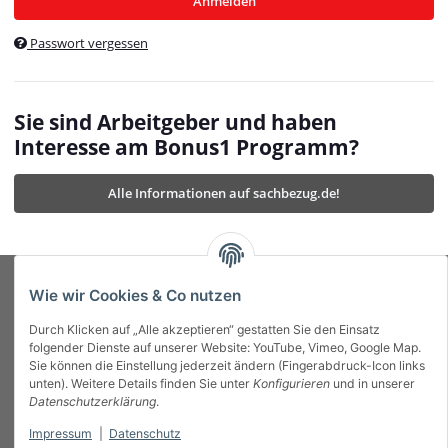
Anmelden
$currentTemplateDirFull
currentTemplateDirFullPath
:
Passwort vergessen
/var/www/vhosts/bonus1.de/html/templates/MyBeat/
$currentTemplateDirFullPath
currentThemeDir
:
templates/MyBeat/themes/mybeat/
$currentThemeDir
currentThemeDirFull
:
Sie sind Arbeitgeber und haben
https://bonus1.de/templates/MyBeat/themes/mybeat/
Interesse am Bonus1 Programm?
$currentThemeDirFull
dbgBarBody
:
$dbgBarBody
Alle Informationen auf sachbezug.de!
dbgBarHead
:
$dbgBarHead
deletedPositions
:
array (0)
$deletedPositions
device
:
Mobile_Detect
$device
Einstellungen
:
array (32)
$Einstellungen
FavourableShipping
:
null
$FavourableShipping
Wie wir Cookies & Co nutzen
favourableShippingString
:
$favourableShippingString
Durch Klicken auf „Alle akzeptieren“ gestatten Sie den Einsatz
Firma
:
JTL\Firma
$Firma
folgender Dienste auf unserer Website: YouTube, Vimeo, Google Map.
imageBaseURL
:
https://bonus1.de/
$imageBaseURL
Sie können die Einstellung jederzeit ändern (Fingerabdruck-Icon links
Das Bonus System mit echtem Mehrwert.
isAjax
:
false
$isAjax
unten). Weitere Details finden Sie unter
Konfigurieren
und in unserer
isFluidTemplate
:
false
$isFluidTemplate
Datenschutzerklärung
.
isMobile
:
true
$isMobile
Impressum
|
Datenschutz
Informationen
isNova
:
true
$isNova