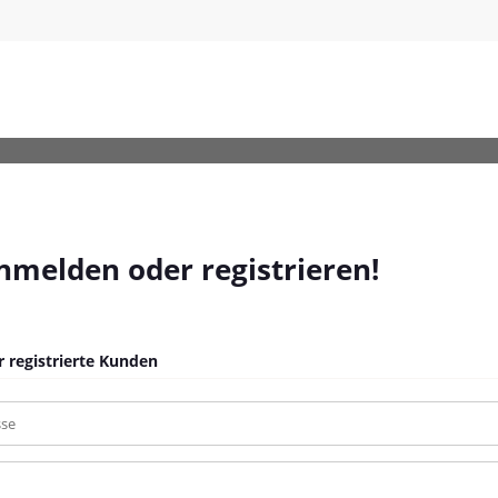
en-Grau-Poly-Rattan_161
anmelden oder registrieren!
 registrierte Kunden
sse