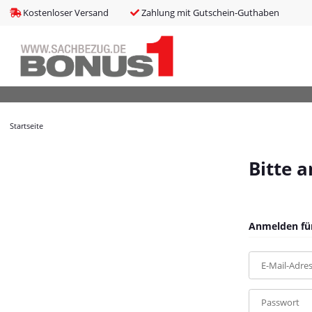
bms_tableItems
:
array (8)
Kostenloser Versand
Zahlung mit Gutschein-Guthaben
bNoIndex
:
false
boxes
:
array (4)
boxesLeftActive
:
false
bPreisverlauf
:
false
Brotnavi
:
array (1)
bs3CSSUpdateSRC
:
cCanonicalURL
:
https://bonus1.de/6-tlg-Garten-Sofagarnitur-mit-Kiss
Startseite
cCSS_arr
:
array (2)
cJS_arr
:
array (21)
combinedCSS
:
asset/mybeat.css,plugin_css?v=1.0.0
Bitte 
consentItems
:
Illuminate\Support\Collection
countries
:
Illuminate\Support\Collection
cPluginCss_arr
:
array (5)
cPluginJsBody_arr
:
array (2)
Anmelden für
cPluginJsHead_arr
:
array (1)
cSessionID
:
aec9204244ddecd4cbe0d6f25d777161
E-Mail-Adre
cShopName
:
Bonus1
currentTemplateDir
:
templates/MyBeat/
currentTemplateDirFull
:
https://bonus1.de/templates/MyBeat/
Passwort