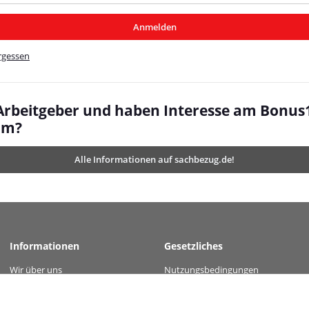
/MyBeat/
Anmelden
t/
rgessen
 Arbeitgeber und haben Interesse am Bonus
mm?
Alle Informationen auf sachbezug.de!
Informationen
Gesetzliches
Wir über uns
Nutzungsbedingungen
 value="01bcf940f82dc7159272d3d30a5097b10ad346bb87d4ecaab786f9577ddd794c" 
Kontakt
Datenschutz
Versandinformationen
AGB