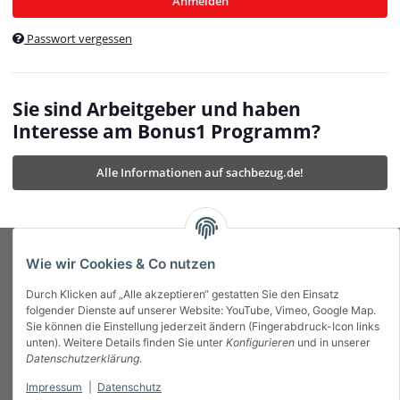
Anmelden
$currentTemplateDirFull
currentTemplateDirFullPath
:
Passwort vergessen
/var/www/vhosts/bonus1.de/html/templates/MyBeat/
$currentTemplateDirFullPath
currentThemeDir
:
templates/MyBeat/themes/mybeat/
$currentThemeDir
currentThemeDirFull
:
Sie sind Arbeitgeber und haben
https://bonus1.de/templates/MyBeat/themes/mybeat/
Interesse am Bonus1 Programm?
$currentThemeDirFull
dbgBarBody
:
$dbgBarBody
Alle Informationen auf sachbezug.de!
dbgBarHead
:
$dbgBarHead
deletedPositions
:
array (0)
$deletedPositions
device
:
Mobile_Detect
$device
Einstellungen
:
array (32)
$Einstellungen
FavourableShipping
:
null
$FavourableShipping
Wie wir Cookies & Co nutzen
favourableShippingString
:
$favourableShippingString
Durch Klicken auf „Alle akzeptieren“ gestatten Sie den Einsatz
Firma
:
JTL\Firma
$Firma
folgender Dienste auf unserer Website: YouTube, Vimeo, Google Map.
imageBaseURL
:
https://bonus1.de/
$imageBaseURL
Sie können die Einstellung jederzeit ändern (Fingerabdruck-Icon links
Das Bonus System mit echtem Mehrwert.
isAjax
:
false
$isAjax
unten). Weitere Details finden Sie unter
Konfigurieren
und in unserer
isFluidTemplate
:
false
$isFluidTemplate
Datenschutzerklärung
.
isMobile
:
true
$isMobile
Impressum
|
Datenschutz
Informationen
isNova
:
true
$isNova