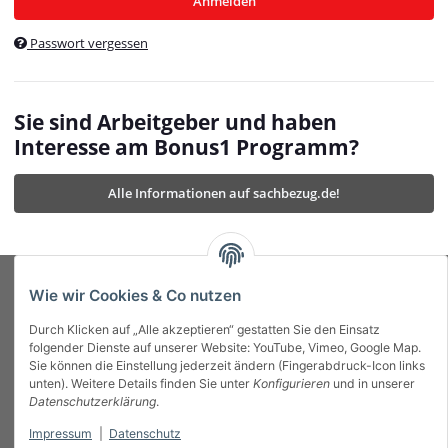
Anmelden
$currentTemplateDirFull
currentTemplateDirFullPath
:
Passwort vergessen
/var/www/vhosts/bonus1.de/html/templates/MyBeat/
$currentTemplateDirFullPath
currentThemeDir
:
templates/MyBeat/themes/mybeat/
$currentThemeDir
currentThemeDirFull
:
Sie sind Arbeitgeber und haben
https://bonus1.de/templates/MyBeat/themes/mybeat/
Interesse am Bonus1 Programm?
$currentThemeDirFull
dbgBarBody
:
$dbgBarBody
Alle Informationen auf sachbezug.de!
dbgBarHead
:
$dbgBarHead
deletedPositions
:
array (0)
$deletedPositions
device
:
Mobile_Detect
$device
Einstellungen
:
array (32)
$Einstellungen
FavourableShipping
:
null
$FavourableShipping
Wie wir Cookies & Co nutzen
favourableShippingString
:
$favourableShippingString
Durch Klicken auf „Alle akzeptieren“ gestatten Sie den Einsatz
Firma
:
JTL\Firma
$Firma
folgender Dienste auf unserer Website: YouTube, Vimeo, Google Map.
imageBaseURL
:
https://bonus1.de/
$imageBaseURL
Sie können die Einstellung jederzeit ändern (Fingerabdruck-Icon links
Das Bonus System mit echtem Mehrwert.
isAjax
:
false
$isAjax
unten). Weitere Details finden Sie unter
Konfigurieren
und in unserer
isFluidTemplate
:
false
$isFluidTemplate
Datenschutzerklärung
.
isMobile
:
true
$isMobile
Impressum
|
Datenschutz
Informationen
isNova
:
true
$isNova