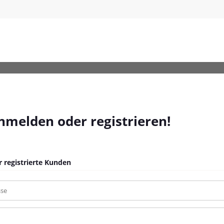
-Beige-Poly-Rattan_18
anmelden oder registrieren!
 registrierte Kunden
sse