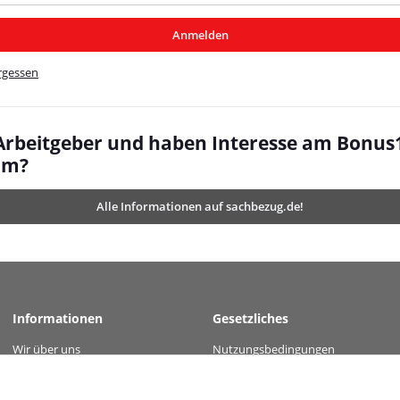
/MyBeat/
Anmelden
t/
rgessen
 Arbeitgeber und haben Interesse am Bonus
mm?
Alle Informationen auf sachbezug.de!
Informationen
Gesetzliches
Wir über uns
Nutzungsbedingungen
 value="0a03a73e928583abc6c3debdfc1413c77ae6d57765fcbaaa0a58c29b1d779f9b" /
Kontakt
Datenschutz
Versandinformationen
AGB