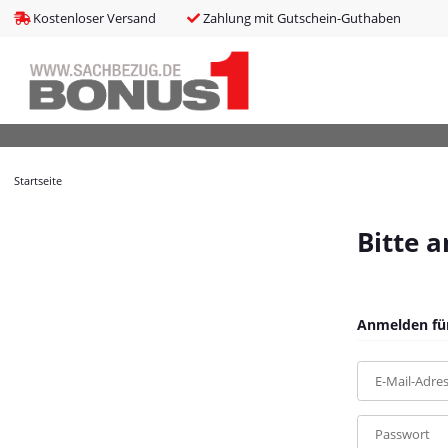
bms_tableItems
:
array (8)
Kostenloser Versand
Zahlung mit Gutschein-Guthaben
bNoIndex
:
false
boxes
:
array (4)
boxesLeftActive
:
false
bPreisverlauf
:
false
Brotnavi
:
array (1)
bs3CSSUpdateSRC
:
cCanonicalURL
:
https://bonus1.de/7-tlg-Garten-Essgruppe-mit-Kissen
Startseite
cCSS_arr
:
array (2)
cJS_arr
:
array (21)
combinedCSS
:
asset/mybeat.css,plugin_css?v=1.0.0
Bitte 
consentItems
:
Illuminate\Support\Collection
countries
:
Illuminate\Support\Collection
cPluginCss_arr
:
array (5)
cPluginJsBody_arr
:
array (2)
Anmelden für
cPluginJsHead_arr
:
array (1)
cSessionID
:
4c86924f34a5e4c9b928cd4d98040244
E-Mail-Adre
cShopName
:
Bonus1
currentTemplateDir
:
templates/MyBeat/
currentTemplateDirFull
:
https://bonus1.de/templates/MyBeat/
Passwort