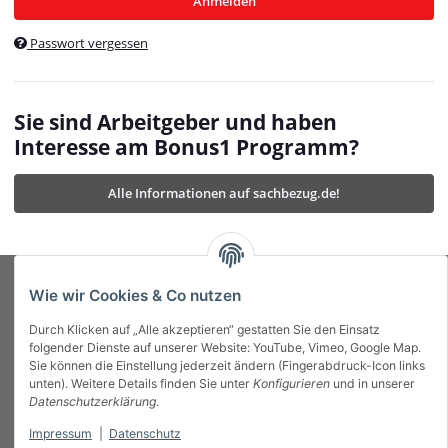
Anmelden
$currentTemplateDirFull
currentTemplateDirFullPath
:
Passwort vergessen
/var/www/vhosts/bonus1.de/html/templates/MyBeat/
$currentTemplateDirFullPath
currentThemeDir
:
templates/MyBeat/themes/mybeat/
$currentThemeDir
currentThemeDirFull
:
Sie sind Arbeitgeber und haben
https://bonus1.de/templates/MyBeat/themes/mybeat/
Interesse am Bonus1 Programm?
$currentThemeDirFull
dbgBarBody
:
$dbgBarBody
Alle Informationen auf sachbezug.de!
dbgBarHead
:
$dbgBarHead
deletedPositions
:
array (0)
$deletedPositions
device
:
Mobile_Detect
$device
Einstellungen
:
array (32)
$Einstellungen
FavourableShipping
:
null
$FavourableShipping
Wie wir Cookies & Co nutzen
favourableShippingString
:
$favourableShippingString
Durch Klicken auf „Alle akzeptieren“ gestatten Sie den Einsatz
Firma
:
JTL\Firma
$Firma
folgender Dienste auf unserer Website: YouTube, Vimeo, Google Map.
imageBaseURL
:
https://bonus1.de/
$imageBaseURL
Sie können die Einstellung jederzeit ändern (Fingerabdruck-Icon links
Das Bonus System mit echtem Mehrwert.
isAjax
:
false
$isAjax
unten). Weitere Details finden Sie unter
Konfigurieren
und in unserer
isFluidTemplate
:
false
$isFluidTemplate
Datenschutzerklärung
.
isMobile
:
true
$isMobile
Impressum
|
Datenschutz
Informationen
isNova
:
true
$isNova