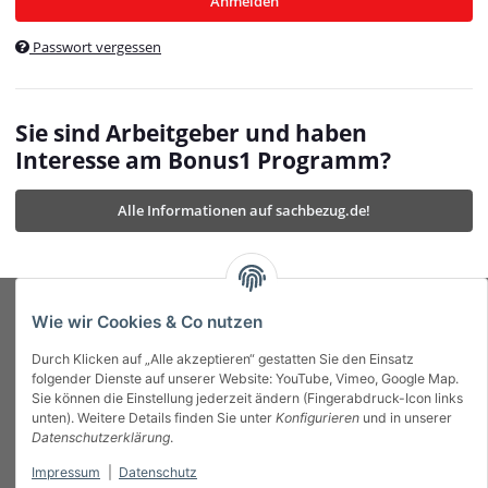
Anmelden
$currentTemplateDirFull
currentTemplateDirFullPath
:
Passwort vergessen
/var/www/vhosts/bonus1.de/html/templates/MyBeat/
$currentTemplateDirFullPath
currentThemeDir
:
templates/MyBeat/themes/mybeat/
$currentThemeDir
currentThemeDirFull
:
Sie sind Arbeitgeber und haben
https://bonus1.de/templates/MyBeat/themes/mybeat/
Interesse am Bonus1 Programm?
$currentThemeDirFull
dbgBarBody
:
$dbgBarBody
Alle Informationen auf sachbezug.de!
dbgBarHead
:
$dbgBarHead
deletedPositions
:
array (0)
$deletedPositions
device
:
Mobile_Detect
$device
Einstellungen
:
array (32)
$Einstellungen
FavourableShipping
:
null
$FavourableShipping
Wie wir Cookies & Co nutzen
favourableShippingString
:
$favourableShippingString
Durch Klicken auf „Alle akzeptieren“ gestatten Sie den Einsatz
Firma
:
JTL\Firma
$Firma
folgender Dienste auf unserer Website: YouTube, Vimeo, Google Map.
imageBaseURL
:
https://bonus1.de/
$imageBaseURL
Sie können die Einstellung jederzeit ändern (Fingerabdruck-Icon links
Das Bonus System mit echtem Mehrwert.
isAjax
:
false
$isAjax
unten). Weitere Details finden Sie unter
Konfigurieren
und in unserer
isFluidTemplate
:
false
$isFluidTemplate
Datenschutzerklärung
.
isMobile
:
true
$isMobile
Impressum
|
Datenschutz
Informationen
isNova
:
true
$isNova