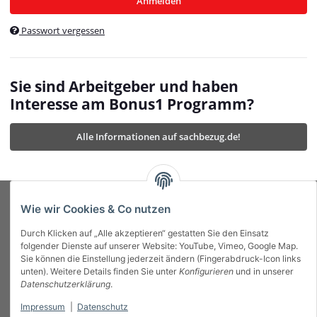
Anmelden
$currentTemplateDirFull
currentTemplateDirFullPath
:
Passwort vergessen
/var/www/vhosts/bonus1.de/html/templates/MyBeat/
$currentTemplateDirFullPath
currentThemeDir
:
templates/MyBeat/themes/mybeat/
$currentThemeDir
currentThemeDirFull
:
Sie sind Arbeitgeber und haben
https://bonus1.de/templates/MyBeat/themes/mybeat/
Interesse am Bonus1 Programm?
$currentThemeDirFull
dbgBarBody
:
$dbgBarBody
Alle Informationen auf sachbezug.de!
dbgBarHead
:
$dbgBarHead
deletedPositions
:
array (0)
$deletedPositions
device
:
Mobile_Detect
$device
Einstellungen
:
array (32)
$Einstellungen
FavourableShipping
:
null
$FavourableShipping
Wie wir Cookies & Co nutzen
favourableShippingString
:
$favourableShippingString
Durch Klicken auf „Alle akzeptieren“ gestatten Sie den Einsatz
Firma
:
JTL\Firma
$Firma
folgender Dienste auf unserer Website: YouTube, Vimeo, Google Map.
imageBaseURL
:
https://bonus1.de/
$imageBaseURL
Sie können die Einstellung jederzeit ändern (Fingerabdruck-Icon links
Das Bonus System mit echtem Mehrwert.
isAjax
:
false
$isAjax
unten). Weitere Details finden Sie unter
Konfigurieren
und in unserer
isFluidTemplate
:
false
$isFluidTemplate
Datenschutzerklärung
.
isMobile
:
true
$isMobile
Impressum
|
Datenschutz
Informationen
isNova
:
true
$isNova