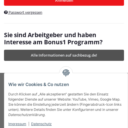
Anmelden
$currentTemplateDirFull
currentTemplateDirFullPath
:
Passwort vergessen
/var/www/vhosts/bonus1.de/html/templates/MyBeat/
$currentTemplateDirFullPath
currentThemeDir
:
templates/MyBeat/themes/mybeat/
$currentThemeDir
currentThemeDirFull
:
Sie sind Arbeitgeber und haben
https://bonus1.de/templates/MyBeat/themes/mybeat/
Interesse am Bonus1 Programm?
$currentThemeDirFull
dbgBarBody
:
$dbgBarBody
Alle Informationen auf sachbezug.de!
dbgBarHead
:
$dbgBarHead
deletedPositions
:
array (0)
$deletedPositions
device
:
Mobile_Detect
$device
Einstellungen
:
array (32)
$Einstellungen
FavourableShipping
:
null
$FavourableShipping
Wie wir Cookies & Co nutzen
favourableShippingString
:
$favourableShippingString
Durch Klicken auf „Alle akzeptieren“ gestatten Sie den Einsatz
Firma
:
JTL\Firma
$Firma
folgender Dienste auf unserer Website: YouTube, Vimeo, Google Map.
imageBaseURL
:
https://bonus1.de/
$imageBaseURL
Sie können die Einstellung jederzeit ändern (Fingerabdruck-Icon links
Das Bonus System mit echtem Mehrwert.
isAjax
:
false
$isAjax
unten). Weitere Details finden Sie unter
Konfigurieren
und in unserer
isFluidTemplate
:
false
$isFluidTemplate
Datenschutzerklärung
.
isMobile
:
true
$isMobile
Impressum
|
Datenschutz
Informationen
isNova
:
true
$isNova