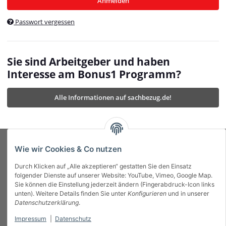
Anmelden
$currentTemplateDirFull
currentTemplateDirFullPath
:
Passwort vergessen
/var/www/vhosts/bonus1.de/html/templates/MyBeat/
$currentTemplateDirFullPath
currentThemeDir
:
templates/MyBeat/themes/mybeat/
$currentThemeDir
currentThemeDirFull
:
Sie sind Arbeitgeber und haben
https://bonus1.de/templates/MyBeat/themes/mybeat/
Interesse am Bonus1 Programm?
$currentThemeDirFull
dbgBarBody
:
$dbgBarBody
Alle Informationen auf sachbezug.de!
dbgBarHead
:
$dbgBarHead
deletedPositions
:
array (0)
$deletedPositions
device
:
Mobile_Detect
$device
Einstellungen
:
array (32)
$Einstellungen
FavourableShipping
:
null
$FavourableShipping
Wie wir Cookies & Co nutzen
favourableShippingString
:
$favourableShippingString
Durch Klicken auf „Alle akzeptieren“ gestatten Sie den Einsatz
Firma
:
JTL\Firma
$Firma
folgender Dienste auf unserer Website: YouTube, Vimeo, Google Map.
imageBaseURL
:
https://bonus1.de/
$imageBaseURL
Sie können die Einstellung jederzeit ändern (Fingerabdruck-Icon links
Das Bonus System mit echtem Mehrwert.
isAjax
:
false
$isAjax
unten). Weitere Details finden Sie unter
Konfigurieren
und in unserer
isFluidTemplate
:
false
$isFluidTemplate
Datenschutzerklärung
.
isMobile
:
true
$isMobile
Impressum
|
Datenschutz
Informationen
isNova
:
true
$isNova