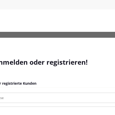
-Braun-Poly-Rattan_13
anmelden oder registrieren!
 registrierte Kunden
sse