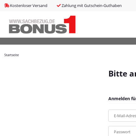
bms_tableItems
:
array (8)
Kostenloser Versand
Zahlung mit Gutschein-Guthaben
bNoIndex
:
false
boxes
:
array (4)
boxesLeftActive
:
false
bPreisverlauf
:
false
Brotnavi
:
array (1)
bs3CSSUpdateSRC
:
cCanonicalURL
:
https://bonus1.de/9-tlg-Garten-Essgruppe-mit-Kissen
Startseite
cCSS_arr
:
array (2)
cJS_arr
:
array (21)
combinedCSS
:
asset/mybeat.css,plugin_css?v=1.0.0
Bitte 
consentItems
:
Illuminate\Support\Collection
countries
:
Illuminate\Support\Collection
cPluginCss_arr
:
array (5)
cPluginJsBody_arr
:
array (2)
Anmelden für
cPluginJsHead_arr
:
array (1)
cSessionID
:
64ebcfcfcda33fcfe06e294e735d5d99
E-Mail-Adre
cShopName
:
Bonus1
currentTemplateDir
:
templates/MyBeat/
currentTemplateDirFull
:
https://bonus1.de/templates/MyBeat/
Passwort