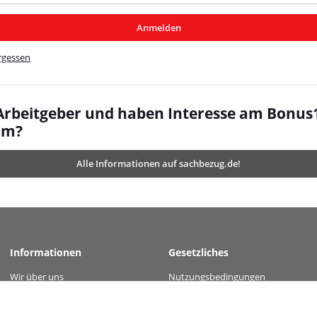
/MyBeat/
Anmelden
t/
rgessen
 Arbeitgeber und haben Interesse am Bonus
mm?
Alle Informationen auf sachbezug.de!
Informationen
Gesetzliches
Wir über uns
Nutzungsbedingungen
 value="fa553e863d1a16ca1b7a95e9d7ea2c3c62ca7853a77e23f74073fc4e6bc11a20" /
Kontakt
Datenschutz
Versandinformationen
AGB