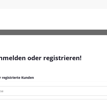
en-Grau-Poly-Rattan_150
anmelden oder registrieren!
 registrierte Kunden
sse