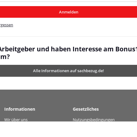
/MyBeat/
Anmelden
t/
rgessen
 Arbeitgeber und haben Interesse am Bonus
mm?
Alle Informationen auf sachbezug.de!
Informationen
Gesetzliches
Wir über uns
Nutzungsbedingungen
value="f41900178c5323bacfb7c88b47e1c2183676d846044789195ff6c00761b1fa20" />
Kontakt
Datenschutz
Versandinformationen
AGB