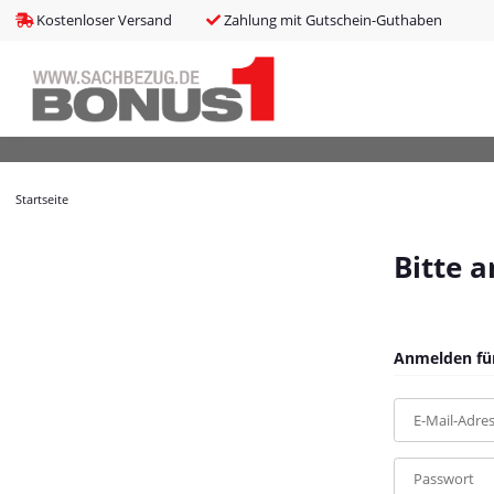
bms_tableItems
:
array (8)
Kostenloser Versand
Zahlung mit Gutschein-Guthaben
bNoIndex
:
false
boxes
:
array (4)
boxesLeftActive
:
false
bPreisverlauf
:
false
Brotnavi
:
array (1)
bs3CSSUpdateSRC
:
cCanonicalURL
:
https://bonus1.de/9-tlg-Garten-Sofagarnitur-mit-Kiss
Startseite
cCSS_arr
:
array (2)
cJS_arr
:
array (21)
combinedCSS
:
asset/mybeat.css,plugin_css?v=1.0.0
Bitte 
consentItems
:
Illuminate\Support\Collection
countries
:
Illuminate\Support\Collection
cPluginCss_arr
:
array (5)
cPluginJsBody_arr
:
array (2)
Anmelden für
cPluginJsHead_arr
:
array (1)
cSessionID
:
63fa76cc694e009e101008865a5122b9
E-Mail-Adre
cShopName
:
Bonus1
currentTemplateDir
:
templates/MyBeat/
currentTemplateDirFull
:
https://bonus1.de/templates/MyBeat/
Passwort