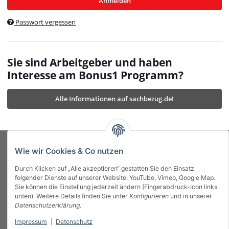
Anmelden
$currentTemplateDirFull
currentTemplateDirFullPath
:
Passwort vergessen
/var/www/vhosts/bonus1.de/html/templates/MyBeat/
$currentTemplateDirFullPath
currentThemeDir
:
templates/MyBeat/themes/mybeat/
$currentThemeDir
currentThemeDirFull
:
Sie sind Arbeitgeber und haben
https://bonus1.de/templates/MyBeat/themes/mybeat/
Interesse am Bonus1 Programm?
$currentThemeDirFull
dbgBarBody
:
$dbgBarBody
Alle Informationen auf sachbezug.de!
dbgBarHead
:
$dbgBarHead
deletedPositions
:
array (0)
$deletedPositions
device
:
Mobile_Detect
$device
Einstellungen
:
array (32)
$Einstellungen
FavourableShipping
:
null
$FavourableShipping
Wie wir Cookies & Co nutzen
favourableShippingString
:
$favourableShippingString
Durch Klicken auf „Alle akzeptieren“ gestatten Sie den Einsatz
Firma
:
JTL\Firma
$Firma
folgender Dienste auf unserer Website: YouTube, Vimeo, Google Map.
imageBaseURL
:
https://bonus1.de/
$imageBaseURL
Sie können die Einstellung jederzeit ändern (Fingerabdruck-Icon links
Das Bonus System mit echtem Mehrwert.
isAjax
:
false
$isAjax
unten). Weitere Details finden Sie unter
Konfigurieren
und in unserer
isFluidTemplate
:
false
$isFluidTemplate
Datenschutzerklärung
.
isMobile
:
true
$isMobile
Impressum
|
Datenschutz
Informationen
isNova
:
true
$isNova