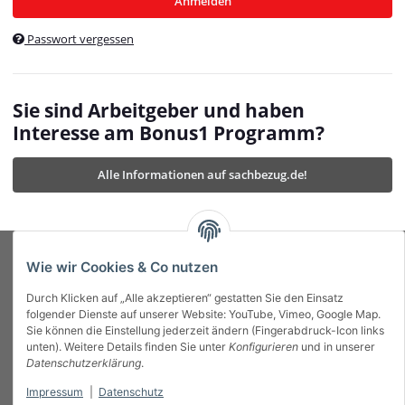
Anmelden
$currentTemplateDirFull
currentTemplateDirFullPath
:
Passwort vergessen
/var/www/vhosts/bonus1.de/html/templates/MyBeat/
$currentTemplateDirFullPath
currentThemeDir
:
templates/MyBeat/themes/mybeat/
$currentThemeDir
currentThemeDirFull
:
Sie sind Arbeitgeber und haben
https://bonus1.de/templates/MyBeat/themes/mybeat/
Interesse am Bonus1 Programm?
$currentThemeDirFull
dbgBarBody
:
$dbgBarBody
Alle Informationen auf sachbezug.de!
dbgBarHead
:
$dbgBarHead
deletedPositions
:
array (0)
$deletedPositions
device
:
Mobile_Detect
$device
Einstellungen
:
array (32)
$Einstellungen
FavourableShipping
:
null
$FavourableShipping
Wie wir Cookies & Co nutzen
favourableShippingString
:
$favourableShippingString
Durch Klicken auf „Alle akzeptieren“ gestatten Sie den Einsatz
Firma
:
JTL\Firma
$Firma
folgender Dienste auf unserer Website: YouTube, Vimeo, Google Map.
imageBaseURL
:
https://bonus1.de/
$imageBaseURL
Sie können die Einstellung jederzeit ändern (Fingerabdruck-Icon links
Das Bonus System mit echtem Mehrwert.
isAjax
:
false
$isAjax
unten). Weitere Details finden Sie unter
Konfigurieren
und in unserer
isFluidTemplate
:
false
$isFluidTemplate
Datenschutzerklärung
.
isMobile
:
true
$isMobile
Impressum
|
Datenschutz
Informationen
isNova
:
true
$isNova