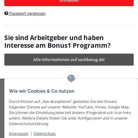
Anmelden
$currentTemplateDirFull
currentTemplateDirFullPath
:
Passwort vergessen
/var/www/vhosts/bonus1.de/html/templates/MyBeat/
$currentTemplateDirFullPath
currentThemeDir
:
templates/MyBeat/themes/mybeat/
$currentThemeDir
currentThemeDirFull
:
Sie sind Arbeitgeber und haben
https://bonus1.de/templates/MyBeat/themes/mybeat/
Interesse am Bonus1 Programm?
$currentThemeDirFull
dbgBarBody
:
$dbgBarBody
Alle Informationen auf sachbezug.de!
dbgBarHead
:
$dbgBarHead
deletedPositions
:
array (0)
$deletedPositions
device
:
Mobile_Detect
$device
Einstellungen
:
array (32)
$Einstellungen
FavourableShipping
:
null
$FavourableShipping
Wie wir Cookies & Co nutzen
favourableShippingString
:
$favourableShippingString
Durch Klicken auf „Alle akzeptieren“ gestatten Sie den Einsatz
Firma
:
JTL\Firma
$Firma
folgender Dienste auf unserer Website: YouTube, Vimeo, Google Map.
imageBaseURL
:
https://bonus1.de/
$imageBaseURL
Sie können die Einstellung jederzeit ändern (Fingerabdruck-Icon links
Das Bonus System mit echtem Mehrwert.
isAjax
:
false
$isAjax
unten). Weitere Details finden Sie unter
Konfigurieren
und in unserer
isFluidTemplate
:
false
$isFluidTemplate
Datenschutzerklärung
.
isMobile
:
true
$isMobile
Impressum
|
Datenschutz
Informationen
isNova
:
true
$isNova