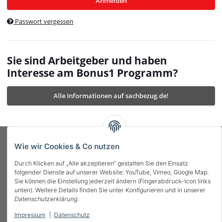
Anmelden
$currentTemplateDirFull
currentTemplateDirFullPath
:
Passwort vergessen
/var/www/vhosts/bonus1.de/html/templates/MyBeat/
$currentTemplateDirFullPath
currentThemeDir
:
templates/MyBeat/themes/mybeat/
$currentThemeDir
currentThemeDirFull
:
Sie sind Arbeitgeber und haben
https://bonus1.de/templates/MyBeat/themes/mybeat/
Interesse am Bonus1 Programm?
$currentThemeDirFull
dbgBarBody
:
$dbgBarBody
Alle Informationen auf sachbezug.de!
dbgBarHead
:
$dbgBarHead
deletedPositions
:
array (0)
$deletedPositions
device
:
Mobile_Detect
$device
Einstellungen
:
array (32)
$Einstellungen
FavourableShipping
:
null
$FavourableShipping
Wie wir Cookies & Co nutzen
favourableShippingString
:
$favourableShippingString
Durch Klicken auf „Alle akzeptieren“ gestatten Sie den Einsatz
Firma
:
JTL\Firma
$Firma
folgender Dienste auf unserer Website: YouTube, Vimeo, Google Map.
imageBaseURL
:
https://bonus1.de/
$imageBaseURL
Sie können die Einstellung jederzeit ändern (Fingerabdruck-Icon links
Das Bonus System mit echtem Mehrwert.
isAjax
:
false
$isAjax
unten). Weitere Details finden Sie unter
Konfigurieren
und in unserer
isFluidTemplate
:
false
$isFluidTemplate
Datenschutzerklärung
.
isMobile
:
true
$isMobile
Impressum
|
Datenschutz
Informationen
isNova
:
true
$isNova