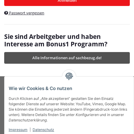
Anmelden
$currentTemplateDirFull
currentTemplateDirFullPath
:
Passwort vergessen
/var/www/vhosts/bonus1.de/html/templates/MyBeat/
$currentTemplateDirFullPath
currentThemeDir
:
templates/MyBeat/themes/mybeat/
$currentThemeDir
currentThemeDirFull
:
Sie sind Arbeitgeber und haben
https://bonus1.de/templates/MyBeat/themes/mybeat/
Interesse am Bonus1 Programm?
$currentThemeDirFull
dbgBarBody
:
$dbgBarBody
Alle Informationen auf sachbezug.de!
dbgBarHead
:
$dbgBarHead
deletedPositions
:
array (0)
$deletedPositions
device
:
Mobile_Detect
$device
Einstellungen
:
array (32)
$Einstellungen
FavourableShipping
:
null
$FavourableShipping
Wie wir Cookies & Co nutzen
favourableShippingString
:
$favourableShippingString
Durch Klicken auf „Alle akzeptieren“ gestatten Sie den Einsatz
Firma
:
JTL\Firma
$Firma
folgender Dienste auf unserer Website: YouTube, Vimeo, Google Map.
imageBaseURL
:
https://bonus1.de/
$imageBaseURL
Sie können die Einstellung jederzeit ändern (Fingerabdruck-Icon links
Das Bonus System mit echtem Mehrwert.
isAjax
:
false
$isAjax
unten). Weitere Details finden Sie unter
Konfigurieren
und in unserer
isFluidTemplate
:
false
$isFluidTemplate
Datenschutzerklärung
.
isMobile
:
true
$isMobile
Impressum
|
Datenschutz
Informationen
isNova
:
true
$isNova