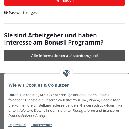
Anmelden
$currentTemplateDirFull
currentTemplateDirFullPath
:
Passwort vergessen
/var/www/vhosts/bonus1.de/html/templates/MyBeat/
$currentTemplateDirFullPath
currentThemeDir
:
templates/MyBeat/themes/mybeat/
$currentThemeDir
currentThemeDirFull
:
Sie sind Arbeitgeber und haben
https://bonus1.de/templates/MyBeat/themes/mybeat/
Interesse am Bonus1 Programm?
$currentThemeDirFull
dbgBarBody
:
$dbgBarBody
Alle Informationen auf sachbezug.de!
dbgBarHead
:
$dbgBarHead
deletedPositions
:
array (0)
$deletedPositions
device
:
Mobile_Detect
$device
Einstellungen
:
array (32)
$Einstellungen
FavourableShipping
:
null
$FavourableShipping
Wie wir Cookies & Co nutzen
favourableShippingString
:
$favourableShippingString
Durch Klicken auf „Alle akzeptieren“ gestatten Sie den Einsatz
Firma
:
JTL\Firma
$Firma
folgender Dienste auf unserer Website: YouTube, Vimeo, Google Map.
imageBaseURL
:
https://bonus1.de/
$imageBaseURL
Sie können die Einstellung jederzeit ändern (Fingerabdruck-Icon links
Das Bonus System mit echtem Mehrwert.
isAjax
:
false
$isAjax
unten). Weitere Details finden Sie unter
Konfigurieren
und in unserer
isFluidTemplate
:
false
$isFluidTemplate
Datenschutzerklärung
.
isMobile
:
true
$isMobile
Impressum
|
Datenschutz
Informationen
isNova
:
true
$isNova