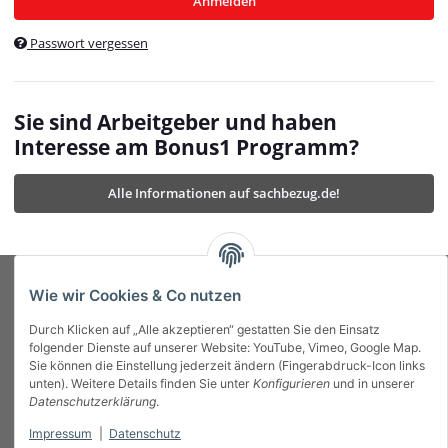
Anmelden
$currentTemplateDirFull
currentTemplateDirFullPath
:
Passwort vergessen
/var/www/vhosts/bonus1.de/html/templates/MyBeat/
$currentTemplateDirFullPath
currentThemeDir
:
templates/MyBeat/themes/mybeat/
$currentThemeDir
currentThemeDirFull
:
Sie sind Arbeitgeber und haben
https://bonus1.de/templates/MyBeat/themes/mybeat/
Interesse am Bonus1 Programm?
$currentThemeDirFull
dbgBarBody
:
$dbgBarBody
Alle Informationen auf sachbezug.de!
dbgBarHead
:
$dbgBarHead
deletedPositions
:
array (0)
$deletedPositions
device
:
Mobile_Detect
$device
Einstellungen
:
array (32)
$Einstellungen
FavourableShipping
:
null
$FavourableShipping
Wie wir Cookies & Co nutzen
favourableShippingString
:
$favourableShippingString
Durch Klicken auf „Alle akzeptieren“ gestatten Sie den Einsatz
Firma
:
JTL\Firma
$Firma
folgender Dienste auf unserer Website: YouTube, Vimeo, Google Map.
imageBaseURL
:
https://bonus1.de/
$imageBaseURL
Sie können die Einstellung jederzeit ändern (Fingerabdruck-Icon links
Das Bonus System mit echtem Mehrwert.
isAjax
:
false
$isAjax
unten). Weitere Details finden Sie unter
Konfigurieren
und in unserer
isFluidTemplate
:
false
$isFluidTemplate
Datenschutzerklärung
.
isMobile
:
true
$isMobile
Impressum
|
Datenschutz
Informationen
isNova
:
true
$isNova