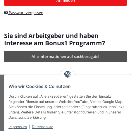
Anmelden
$currentTemplateDirFull
currentTemplateDirFullPath
:
Passwort vergessen
/var/www/vhosts/bonus1.de/html/templates/MyBeat/
$currentTemplateDirFullPath
currentThemeDir
:
templates/MyBeat/themes/mybeat/
$currentThemeDir
currentThemeDirFull
:
Sie sind Arbeitgeber und haben
https://bonus1.de/templates/MyBeat/themes/mybeat/
Interesse am Bonus1 Programm?
$currentThemeDirFull
dbgBarBody
:
$dbgBarBody
Alle Informationen auf sachbezug.de!
dbgBarHead
:
$dbgBarHead
deletedPositions
:
array (0)
$deletedPositions
device
:
Mobile_Detect
$device
Einstellungen
:
array (32)
$Einstellungen
FavourableShipping
:
null
$FavourableShipping
Wie wir Cookies & Co nutzen
favourableShippingString
:
$favourableShippingString
Durch Klicken auf „Alle akzeptieren“ gestatten Sie den Einsatz
Firma
:
JTL\Firma
$Firma
folgender Dienste auf unserer Website: YouTube, Vimeo, Google Map.
imageBaseURL
:
https://bonus1.de/
$imageBaseURL
Sie können die Einstellung jederzeit ändern (Fingerabdruck-Icon links
Das Bonus System mit echtem Mehrwert.
isAjax
:
false
$isAjax
unten). Weitere Details finden Sie unter
Konfigurieren
und in unserer
isFluidTemplate
:
false
$isFluidTemplate
Datenschutzerklärung
.
isMobile
:
true
$isMobile
Impressum
|
Datenschutz
Informationen
isNova
:
true
$isNova