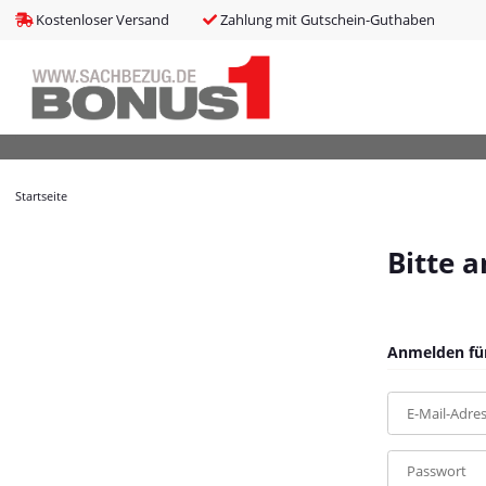
bms_tableItems
:
array (8)
Kostenloser Versand
Zahlung mit Gutschein-Guthaben
bNoIndex
:
false
boxes
:
array (4)
boxesLeftActive
:
false
bPreisverlauf
:
false
Brotnavi
:
array (1)
bs3CSSUpdateSRC
:
cCanonicalURL
:
https://bonus1.de/Bettgestell-mit-Kopfteil-Schwarz-8
Startseite
cCSS_arr
:
array (2)
cJS_arr
:
array (21)
combinedCSS
:
asset/mybeat.css,plugin_css?v=1.0.0
Bitte 
consentItems
:
Illuminate\Support\Collection
countries
:
Illuminate\Support\Collection
cPluginCss_arr
:
array (5)
cPluginJsBody_arr
:
array (2)
Anmelden für
cPluginJsHead_arr
:
array (1)
cSessionID
:
3274c539c0701f9795e5d30e1e7ea529
E-Mail-Adre
cShopName
:
Bonus1
currentTemplateDir
:
templates/MyBeat/
currentTemplateDirFull
:
https://bonus1.de/templates/MyBeat/
Passwort