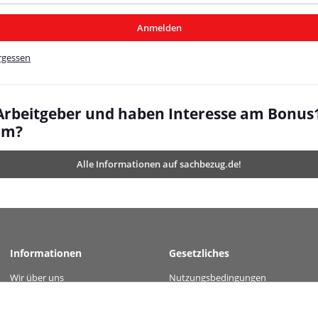
/MyBeat/
Anmelden
t/
rgessen
 Arbeitgeber und haben Interesse am Bonus
mm?
Alle Informationen auf sachbezug.de!
Informationen
Gesetzliches
Wir über uns
Nutzungsbedingungen
value="fe033fed8655efb40a520bc381741894df6eac8eed9018bc23ac19274edf836e" />
Kontakt
Datenschutz
Versandinformationen
AGB