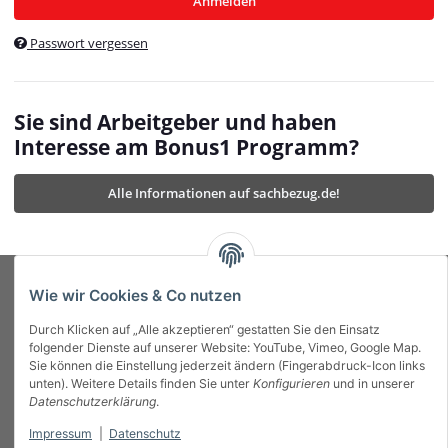
Anmelden
$currentTemplateDirFull
currentTemplateDirFullPath
:
Passwort vergessen
/var/www/vhosts/bonus1.de/html/templates/MyBeat/
$currentTemplateDirFullPath
currentThemeDir
:
templates/MyBeat/themes/mybeat/
$currentThemeDir
currentThemeDirFull
:
Sie sind Arbeitgeber und haben
https://bonus1.de/templates/MyBeat/themes/mybeat/
Interesse am Bonus1 Programm?
$currentThemeDirFull
dbgBarBody
:
$dbgBarBody
Alle Informationen auf sachbezug.de!
dbgBarHead
:
$dbgBarHead
deletedPositions
:
array (0)
$deletedPositions
device
:
Mobile_Detect
$device
Einstellungen
:
array (32)
$Einstellungen
FavourableShipping
:
null
$FavourableShipping
Wie wir Cookies & Co nutzen
favourableShippingString
:
$favourableShippingString
Durch Klicken auf „Alle akzeptieren“ gestatten Sie den Einsatz
Firma
:
JTL\Firma
$Firma
folgender Dienste auf unserer Website: YouTube, Vimeo, Google Map.
imageBaseURL
:
https://bonus1.de/
$imageBaseURL
Sie können die Einstellung jederzeit ändern (Fingerabdruck-Icon links
Das Bonus System mit echtem Mehrwert.
isAjax
:
false
$isAjax
unten). Weitere Details finden Sie unter
Konfigurieren
und in unserer
isFluidTemplate
:
false
$isFluidTemplate
Datenschutzerklärung
.
isMobile
:
true
$isMobile
Impressum
|
Datenschutz
Informationen
isNova
:
true
$isNova