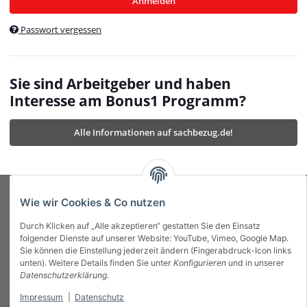
Anmelden
$currentTemplateDirFull
currentTemplateDirFullPath
:
Passwort vergessen
/var/www/vhosts/bonus1.de/html/templates/MyBeat/
$currentTemplateDirFullPath
currentThemeDir
:
templates/MyBeat/themes/mybeat/
$currentThemeDir
currentThemeDirFull
:
Sie sind Arbeitgeber und haben
https://bonus1.de/templates/MyBeat/themes/mybeat/
Interesse am Bonus1 Programm?
$currentThemeDirFull
dbgBarBody
:
$dbgBarBody
Alle Informationen auf sachbezug.de!
dbgBarHead
:
$dbgBarHead
deletedPositions
:
array (0)
$deletedPositions
device
:
Mobile_Detect
$device
Einstellungen
:
array (32)
$Einstellungen
FavourableShipping
:
null
$FavourableShipping
Wie wir Cookies & Co nutzen
favourableShippingString
:
$favourableShippingString
Durch Klicken auf „Alle akzeptieren“ gestatten Sie den Einsatz
Firma
:
JTL\Firma
$Firma
folgender Dienste auf unserer Website: YouTube, Vimeo, Google Map.
imageBaseURL
:
https://bonus1.de/
$imageBaseURL
Sie können die Einstellung jederzeit ändern (Fingerabdruck-Icon links
Das Bonus System mit echtem Mehrwert.
isAjax
:
false
$isAjax
unten). Weitere Details finden Sie unter
Konfigurieren
und in unserer
isFluidTemplate
:
false
$isFluidTemplate
Datenschutzerklärung
.
isMobile
:
true
$isMobile
Impressum
|
Datenschutz
Informationen
isNova
:
true
$isNova