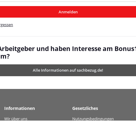
/MyBeat/
Anmelden
t/
rgessen
 Arbeitgeber und haben Interesse am Bonus
mm?
Alle Informationen auf sachbezug.de!
Informationen
Gesetzliches
Wir über uns
Nutzungsbedingungen
" value="d72327e93eeda457e035e5a7b7032b563d8de583c1c8a57873ca91a536b74ca0
Kontakt
Datenschutz
Versandinformationen
AGB