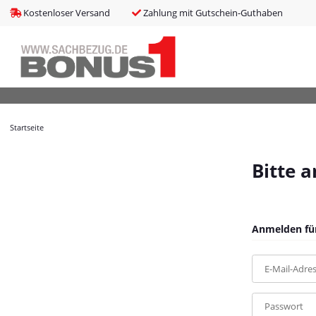
bms_tableItems
:
array (8)
Kostenloser Versand
Zahlung mit Gutschein-Guthaben
bNoIndex
:
false
boxes
:
array (4)
boxesLeftActive
:
false
bPreisverlauf
:
false
Brotnavi
:
array (1)
bs3CSSUpdateSRC
:
cCanonicalURL
:
https://bonus1.de/Bistrotisch-Rund-O60x75-cm-Raue
Startseite
cCSS_arr
:
array (2)
cJS_arr
:
array (21)
combinedCSS
:
asset/mybeat.css,plugin_css?v=1.0.0
Bitte 
consentItems
:
Illuminate\Support\Collection
countries
:
Illuminate\Support\Collection
cPluginCss_arr
:
array (5)
cPluginJsBody_arr
:
array (2)
Anmelden für
cPluginJsHead_arr
:
array (1)
cSessionID
:
f727a8dd38602b90a877b5e5937544dc
E-Mail-Adre
cShopName
:
Bonus1
currentTemplateDir
:
templates/MyBeat/
currentTemplateDirFull
:
https://bonus1.de/templates/MyBeat/
Passwort