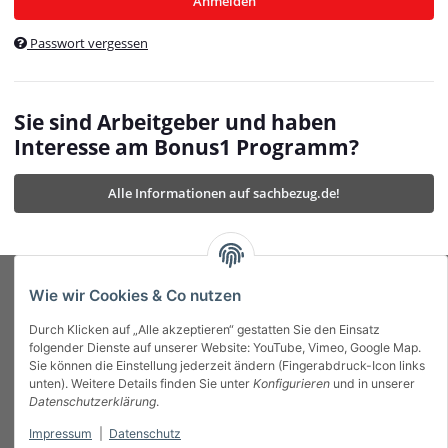
Anmelden
$currentTemplateDirFull
currentTemplateDirFullPath
:
Passwort vergessen
/var/www/vhosts/bonus1.de/html/templates/MyBeat/
$currentTemplateDirFullPath
currentThemeDir
:
templates/MyBeat/themes/mybeat/
$currentThemeDir
currentThemeDirFull
:
Sie sind Arbeitgeber und haben
https://bonus1.de/templates/MyBeat/themes/mybeat/
Interesse am Bonus1 Programm?
$currentThemeDirFull
dbgBarBody
:
$dbgBarBody
Alle Informationen auf sachbezug.de!
dbgBarHead
:
$dbgBarHead
deletedPositions
:
array (0)
$deletedPositions
device
:
Mobile_Detect
$device
Einstellungen
:
array (32)
$Einstellungen
FavourableShipping
:
null
$FavourableShipping
Wie wir Cookies & Co nutzen
favourableShippingString
:
$favourableShippingString
Durch Klicken auf „Alle akzeptieren“ gestatten Sie den Einsatz
Firma
:
JTL\Firma
$Firma
folgender Dienste auf unserer Website: YouTube, Vimeo, Google Map.
imageBaseURL
:
https://bonus1.de/
$imageBaseURL
Sie können die Einstellung jederzeit ändern (Fingerabdruck-Icon links
Das Bonus System mit echtem Mehrwert.
isAjax
:
false
$isAjax
unten). Weitere Details finden Sie unter
Konfigurieren
und in unserer
isFluidTemplate
:
false
$isFluidTemplate
Datenschutzerklärung
.
isMobile
:
true
$isMobile
Impressum
|
Datenschutz
Informationen
isNova
:
true
$isNova