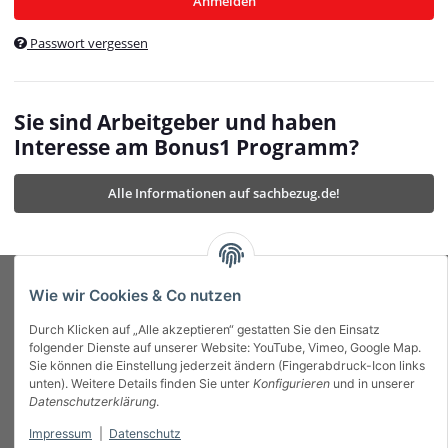
Anmelden
$currentTemplateDirFull
currentTemplateDirFullPath
:
Passwort vergessen
/var/www/vhosts/bonus1.de/html/templates/MyBeat/
$currentTemplateDirFullPath
currentThemeDir
:
templates/MyBeat/themes/mybeat/
$currentThemeDir
currentThemeDirFull
:
Sie sind Arbeitgeber und haben
https://bonus1.de/templates/MyBeat/themes/mybeat/
Interesse am Bonus1 Programm?
$currentThemeDirFull
dbgBarBody
:
$dbgBarBody
Alle Informationen auf sachbezug.de!
dbgBarHead
:
$dbgBarHead
deletedPositions
:
array (0)
$deletedPositions
device
:
Mobile_Detect
$device
Einstellungen
:
array (32)
$Einstellungen
FavourableShipping
:
null
$FavourableShipping
Wie wir Cookies & Co nutzen
favourableShippingString
:
$favourableShippingString
Durch Klicken auf „Alle akzeptieren“ gestatten Sie den Einsatz
Firma
:
JTL\Firma
$Firma
folgender Dienste auf unserer Website: YouTube, Vimeo, Google Map.
imageBaseURL
:
https://bonus1.de/
$imageBaseURL
Sie können die Einstellung jederzeit ändern (Fingerabdruck-Icon links
Das Bonus System mit echtem Mehrwert.
isAjax
:
false
$isAjax
unten). Weitere Details finden Sie unter
Konfigurieren
und in unserer
isFluidTemplate
:
false
$isFluidTemplate
Datenschutzerklärung
.
isMobile
:
true
$isMobile
Impressum
|
Datenschutz
Informationen
isNova
:
true
$isNova