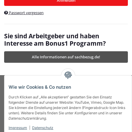
Anmelden
$currentTemplateDirFull
currentTemplateDirFullPath
:
Passwort vergessen
/var/www/vhosts/bonus1.de/html/templates/MyBeat/
$currentTemplateDirFullPath
currentThemeDir
:
templates/MyBeat/themes/mybeat/
$currentThemeDir
currentThemeDirFull
:
Sie sind Arbeitgeber und haben
https://bonus1.de/templates/MyBeat/themes/mybeat/
Interesse am Bonus1 Programm?
$currentThemeDirFull
dbgBarBody
:
$dbgBarBody
Alle Informationen auf sachbezug.de!
dbgBarHead
:
$dbgBarHead
deletedPositions
:
array (0)
$deletedPositions
device
:
Mobile_Detect
$device
Einstellungen
:
array (32)
$Einstellungen
FavourableShipping
:
null
$FavourableShipping
Wie wir Cookies & Co nutzen
favourableShippingString
:
$favourableShippingString
Durch Klicken auf „Alle akzeptieren“ gestatten Sie den Einsatz
Firma
:
JTL\Firma
$Firma
folgender Dienste auf unserer Website: YouTube, Vimeo, Google Map.
imageBaseURL
:
https://bonus1.de/
$imageBaseURL
Sie können die Einstellung jederzeit ändern (Fingerabdruck-Icon links
Das Bonus System mit echtem Mehrwert.
isAjax
:
false
$isAjax
unten). Weitere Details finden Sie unter
Konfigurieren
und in unserer
isFluidTemplate
:
false
$isFluidTemplate
Datenschutzerklärung
.
isMobile
:
true
$isMobile
Impressum
|
Datenschutz
Informationen
isNova
:
true
$isNova