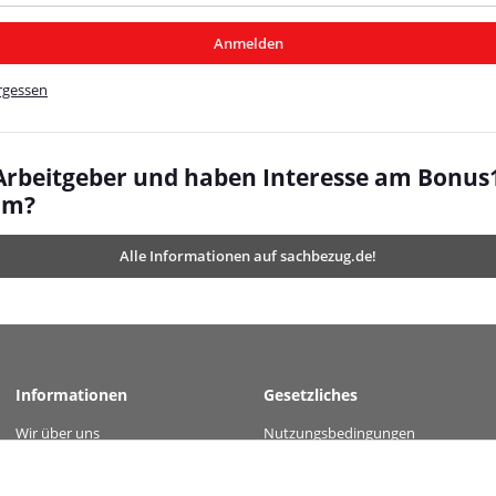
/MyBeat/
Anmelden
t/
rgessen
 Arbeitgeber und haben Interesse am Bonus
mm?
Alle Informationen auf sachbezug.de!
Informationen
Gesetzliches
Wir über uns
Nutzungsbedingungen
 value="c725d226701d6b6331b784b3bbda0d312b321cb4cb9844f8727bd1636873cdd4"
Kontakt
Datenschutz
Versandinformationen
AGB