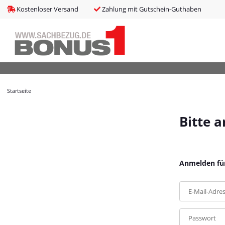
bms_tableItems
:
array (8)
Kostenloser Versand
Zahlung mit Gutschein-Guthaben
bNoIndex
:
false
boxes
:
array (4)
boxesLeftActive
:
false
bPreisverlauf
:
false
Brotnavi
:
array (1)
bs3CSSUpdateSRC
:
cCanonicalURL
:
https://bonus1.de/Brother-Trommeleinheit-DR-2300-c
Startseite
cCSS_arr
:
array (2)
cJS_arr
:
array (21)
combinedCSS
:
asset/mybeat.css,plugin_css?v=1.0.0
Bitte 
consentItems
:
Illuminate\Support\Collection
countries
:
Illuminate\Support\Collection
cPluginCss_arr
:
array (5)
cPluginJsBody_arr
:
array (2)
Anmelden für
cPluginJsHead_arr
:
array (1)
cSessionID
:
daf470ca1afb9aef1443ac66ba31412e
E-Mail-Adre
cShopName
:
Bonus1
currentTemplateDir
:
templates/MyBeat/
currentTemplateDirFull
:
https://bonus1.de/templates/MyBeat/
Passwort