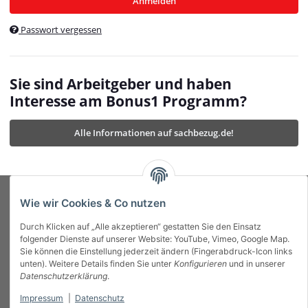
Anmelden
$currentTemplateDirFull
currentTemplateDirFullPath
:
Passwort vergessen
/var/www/vhosts/bonus1.de/html/templates/MyBeat/
$currentTemplateDirFullPath
currentThemeDir
:
templates/MyBeat/themes/mybeat/
$currentThemeDir
currentThemeDirFull
:
Sie sind Arbeitgeber und haben
https://bonus1.de/templates/MyBeat/themes/mybeat/
Interesse am Bonus1 Programm?
$currentThemeDirFull
dbgBarBody
:
$dbgBarBody
Alle Informationen auf sachbezug.de!
dbgBarHead
:
$dbgBarHead
deletedPositions
:
array (0)
$deletedPositions
device
:
Mobile_Detect
$device
Einstellungen
:
array (32)
$Einstellungen
FavourableShipping
:
null
$FavourableShipping
Wie wir Cookies & Co nutzen
favourableShippingString
:
$favourableShippingString
Durch Klicken auf „Alle akzeptieren“ gestatten Sie den Einsatz
Firma
:
JTL\Firma
$Firma
folgender Dienste auf unserer Website: YouTube, Vimeo, Google Map.
imageBaseURL
:
https://bonus1.de/
$imageBaseURL
Sie können die Einstellung jederzeit ändern (Fingerabdruck-Icon links
Das Bonus System mit echtem Mehrwert.
isAjax
:
false
$isAjax
unten). Weitere Details finden Sie unter
Konfigurieren
und in unserer
isFluidTemplate
:
false
$isFluidTemplate
Datenschutzerklärung
.
isMobile
:
true
$isMobile
Impressum
|
Datenschutz
Informationen
isNova
:
true
$isNova