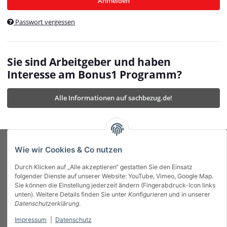
Anmelden
$currentTemplateDirFull
currentTemplateDirFullPath
:
Passwort vergessen
/var/www/vhosts/bonus1.de/html/templates/MyBeat/
$currentTemplateDirFullPath
currentThemeDir
:
templates/MyBeat/themes/mybeat/
$currentThemeDir
currentThemeDirFull
:
Sie sind Arbeitgeber und haben
https://bonus1.de/templates/MyBeat/themes/mybeat/
Interesse am Bonus1 Programm?
$currentThemeDirFull
dbgBarBody
:
$dbgBarBody
Alle Informationen auf sachbezug.de!
dbgBarHead
:
$dbgBarHead
deletedPositions
:
array (0)
$deletedPositions
device
:
Mobile_Detect
$device
Einstellungen
:
array (32)
$Einstellungen
FavourableShipping
:
null
$FavourableShipping
Wie wir Cookies & Co nutzen
favourableShippingString
:
$favourableShippingString
Durch Klicken auf „Alle akzeptieren“ gestatten Sie den Einsatz
Firma
:
JTL\Firma
$Firma
folgender Dienste auf unserer Website: YouTube, Vimeo, Google Map.
imageBaseURL
:
https://bonus1.de/
$imageBaseURL
Sie können die Einstellung jederzeit ändern (Fingerabdruck-Icon links
Das Bonus System mit echtem Mehrwert.
isAjax
:
false
$isAjax
unten). Weitere Details finden Sie unter
Konfigurieren
und in unserer
isFluidTemplate
:
false
$isFluidTemplate
Datenschutzerklärung
.
isMobile
:
true
$isMobile
Impressum
|
Datenschutz
Informationen
isNova
:
true
$isNova