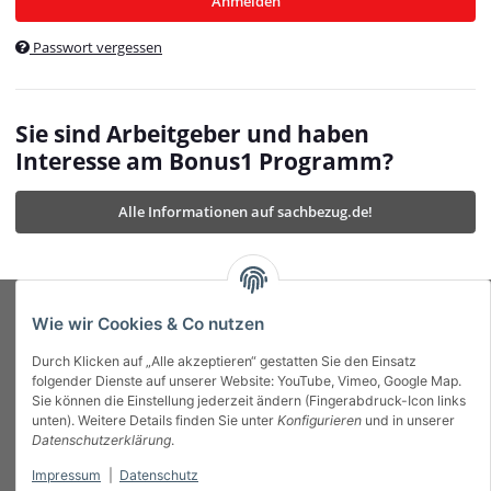
Anmelden
$currentTemplateDirFull
currentTemplateDirFullPath
:
Passwort vergessen
/var/www/vhosts/bonus1.de/html/templates/MyBeat/
$currentTemplateDirFullPath
currentThemeDir
:
templates/MyBeat/themes/mybeat/
$currentThemeDir
currentThemeDirFull
:
Sie sind Arbeitgeber und haben
https://bonus1.de/templates/MyBeat/themes/mybeat/
Interesse am Bonus1 Programm?
$currentThemeDirFull
dbgBarBody
:
$dbgBarBody
Alle Informationen auf sachbezug.de!
dbgBarHead
:
$dbgBarHead
deletedPositions
:
array (0)
$deletedPositions
device
:
Mobile_Detect
$device
Einstellungen
:
array (32)
$Einstellungen
FavourableShipping
:
null
$FavourableShipping
Wie wir Cookies & Co nutzen
favourableShippingString
:
$favourableShippingString
Durch Klicken auf „Alle akzeptieren“ gestatten Sie den Einsatz
Firma
:
JTL\Firma
$Firma
folgender Dienste auf unserer Website: YouTube, Vimeo, Google Map.
imageBaseURL
:
https://bonus1.de/
$imageBaseURL
Sie können die Einstellung jederzeit ändern (Fingerabdruck-Icon links
Das Bonus System mit echtem Mehrwert.
isAjax
:
false
$isAjax
unten). Weitere Details finden Sie unter
Konfigurieren
und in unserer
isFluidTemplate
:
false
$isFluidTemplate
Datenschutzerklärung
.
isMobile
:
true
$isMobile
Impressum
|
Datenschutz
Informationen
isNova
:
true
$isNova