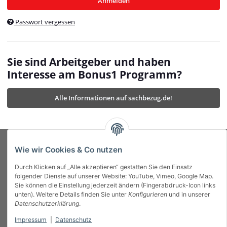
Anmelden
$currentTemplateDirFull
currentTemplateDirFullPath
:
Passwort vergessen
/var/www/vhosts/bonus1.de/html/templates/MyBeat/
$currentTemplateDirFullPath
currentThemeDir
:
templates/MyBeat/themes/mybeat/
$currentThemeDir
currentThemeDirFull
:
Sie sind Arbeitgeber und haben
https://bonus1.de/templates/MyBeat/themes/mybeat/
Interesse am Bonus1 Programm?
$currentThemeDirFull
dbgBarBody
:
$dbgBarBody
Alle Informationen auf sachbezug.de!
dbgBarHead
:
$dbgBarHead
deletedPositions
:
array (0)
$deletedPositions
device
:
Mobile_Detect
$device
Einstellungen
:
array (32)
$Einstellungen
FavourableShipping
:
null
$FavourableShipping
Wie wir Cookies & Co nutzen
favourableShippingString
:
$favourableShippingString
Durch Klicken auf „Alle akzeptieren“ gestatten Sie den Einsatz
Firma
:
JTL\Firma
$Firma
folgender Dienste auf unserer Website: YouTube, Vimeo, Google Map.
imageBaseURL
:
https://bonus1.de/
$imageBaseURL
Sie können die Einstellung jederzeit ändern (Fingerabdruck-Icon links
Das Bonus System mit echtem Mehrwert.
isAjax
:
false
$isAjax
unten). Weitere Details finden Sie unter
Konfigurieren
und in unserer
isFluidTemplate
:
false
$isFluidTemplate
Datenschutzerklärung
.
isMobile
:
true
$isMobile
Impressum
|
Datenschutz
Informationen
isNova
:
true
$isNova