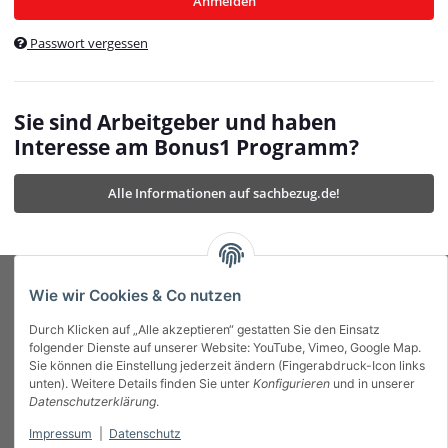
Anmelden
$currentTemplateDirFull
currentTemplateDirFullPath
:
Passwort vergessen
/var/www/vhosts/bonus1.de/html/templates/MyBeat/
$currentTemplateDirFullPath
currentThemeDir
:
templates/MyBeat/themes/mybeat/
$currentThemeDir
currentThemeDirFull
:
Sie sind Arbeitgeber und haben
https://bonus1.de/templates/MyBeat/themes/mybeat/
Interesse am Bonus1 Programm?
$currentThemeDirFull
dbgBarBody
:
$dbgBarBody
Alle Informationen auf sachbezug.de!
dbgBarHead
:
$dbgBarHead
deletedPositions
:
array (0)
$deletedPositions
device
:
Mobile_Detect
$device
Einstellungen
:
array (32)
$Einstellungen
FavourableShipping
:
null
$FavourableShipping
Wie wir Cookies & Co nutzen
favourableShippingString
:
$favourableShippingString
Durch Klicken auf „Alle akzeptieren“ gestatten Sie den Einsatz
Firma
:
JTL\Firma
$Firma
folgender Dienste auf unserer Website: YouTube, Vimeo, Google Map.
imageBaseURL
:
https://bonus1.de/
$imageBaseURL
Sie können die Einstellung jederzeit ändern (Fingerabdruck-Icon links
Das Bonus System mit echtem Mehrwert.
isAjax
:
false
$isAjax
unten). Weitere Details finden Sie unter
Konfigurieren
und in unserer
isFluidTemplate
:
false
$isFluidTemplate
Datenschutzerklärung
.
isMobile
:
true
$isMobile
Impressum
|
Datenschutz
Informationen
isNova
:
true
$isNova