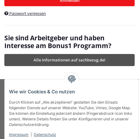
Anmelden
$currentTemplateDirFull
currentTemplateDirFullPath
:
Passwort vergessen
/var/www/vhosts/bonus1.de/html/templates/MyBeat/
$currentTemplateDirFullPath
currentThemeDir
:
templates/MyBeat/themes/mybeat/
$currentThemeDir
currentThemeDirFull
:
Sie sind Arbeitgeber und haben
https://bonus1.de/templates/MyBeat/themes/mybeat/
Interesse am Bonus1 Programm?
$currentThemeDirFull
dbgBarBody
:
$dbgBarBody
Alle Informationen auf sachbezug.de!
dbgBarHead
:
$dbgBarHead
deletedPositions
:
array (0)
$deletedPositions
device
:
Mobile_Detect
$device
Einstellungen
:
array (32)
$Einstellungen
FavourableShipping
:
null
$FavourableShipping
Wie wir Cookies & Co nutzen
favourableShippingString
:
$favourableShippingString
Durch Klicken auf „Alle akzeptieren“ gestatten Sie den Einsatz
Firma
:
JTL\Firma
$Firma
folgender Dienste auf unserer Website: YouTube, Vimeo, Google Map.
imageBaseURL
:
https://bonus1.de/
$imageBaseURL
Sie können die Einstellung jederzeit ändern (Fingerabdruck-Icon links
Das Bonus System mit echtem Mehrwert.
isAjax
:
false
$isAjax
unten). Weitere Details finden Sie unter
Konfigurieren
und in unserer
isFluidTemplate
:
false
$isFluidTemplate
Datenschutzerklärung
.
isMobile
:
true
$isMobile
Impressum
|
Datenschutz
Informationen
isNova
:
true
$isNova