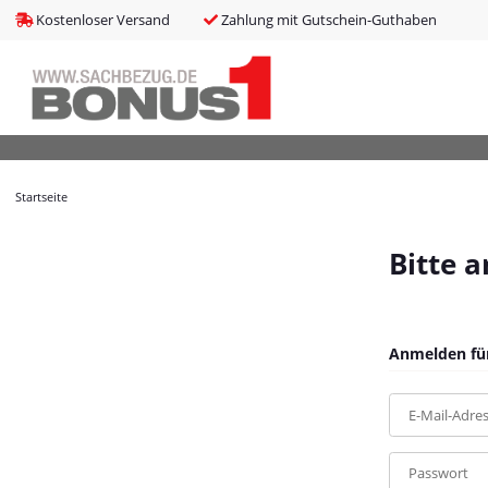
bms_tableItems
:
array (8)
Kostenloser Versand
Zahlung mit Gutschein-Guthaben
bNoIndex
:
false
boxes
:
array (4)
boxesLeftActive
:
false
bPreisverlauf
:
false
Brotnavi
:
array (1)
bs3CSSUpdateSRC
:
cCanonicalURL
:
https://bonus1.de/EPOS-Anschlusskabel-USB-ED-01
Startseite
cCSS_arr
:
array (2)
cJS_arr
:
array (21)
combinedCSS
:
asset/mybeat.css,plugin_css?v=1.0.0
Bitte 
consentItems
:
Illuminate\Support\Collection
countries
:
Illuminate\Support\Collection
cPluginCss_arr
:
array (5)
cPluginJsBody_arr
:
array (2)
Anmelden für
cPluginJsHead_arr
:
array (1)
cSessionID
:
530fe806870f6beb941921c9c56ad90f
E-Mail-Adre
cShopName
:
Bonus1
currentTemplateDir
:
templates/MyBeat/
currentTemplateDirFull
:
https://bonus1.de/templates/MyBeat/
Passwort