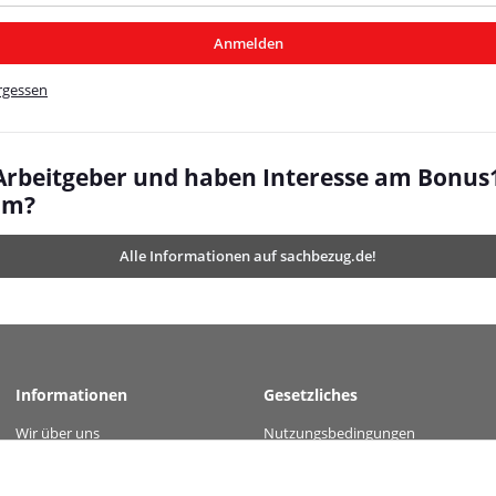
/MyBeat/
Anmelden
t/
rgessen
 Arbeitgeber und haben Interesse am Bonus
mm?
Alle Informationen auf sachbezug.de!
Informationen
Gesetzliches
Wir über uns
Nutzungsbedingungen
 value="df54a12e237dbf23080243bd955eadaf0be39916a0271897377ecc7c337b5598" 
Kontakt
Datenschutz
Versandinformationen
AGB