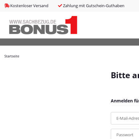
bms_tableItems
:
array (8)
Kostenloser Versand
Zahlung mit Gutschein-Guthaben
bNoIndex
:
false
boxes
:
array (4)
boxesLeftActive
:
false
bPreisverlauf
:
false
Brotnavi
:
array (1)
bs3CSSUpdateSRC
:
cCanonicalURL
:
https://bonus1.de/EPOS-Headset-IMPACT-SC-638
Startseite
cCSS_arr
:
array (2)
cJS_arr
:
array (21)
combinedCSS
:
asset/mybeat.css,plugin_css?v=1.0.0
Bitte 
consentItems
:
Illuminate\Support\Collection
countries
:
Illuminate\Support\Collection
cPluginCss_arr
:
array (5)
cPluginJsBody_arr
:
array (2)
Anmelden für
cPluginJsHead_arr
:
array (1)
cSessionID
:
25b3401db359d8440bb52fd3dc638d08
E-Mail-Adre
cShopName
:
Bonus1
currentTemplateDir
:
templates/MyBeat/
currentTemplateDirFull
:
https://bonus1.de/templates/MyBeat/
Passwort