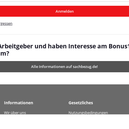
/MyBeat/
Anmelden
t/
rgessen
 Arbeitgeber und haben Interesse am Bonus
mm?
Alle Informationen auf sachbezug.de!
Informationen
Gesetzliches
Wir über uns
Nutzungsbedingungen
value="47da88fa49195da4f9364da92f72ab8e0f7f0b30d1c834360df5c0ba0207578c" />
Kontakt
Datenschutz
Versandinformationen
AGB