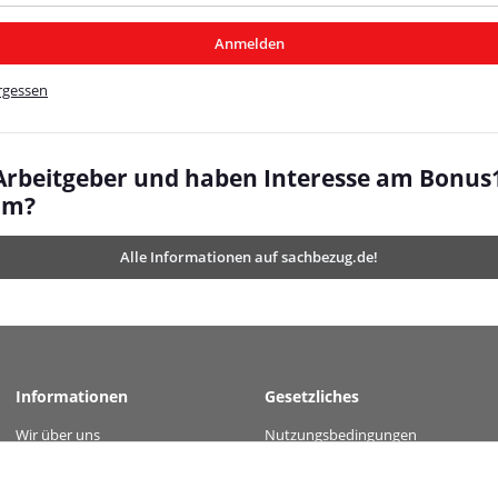
/MyBeat/
Anmelden
t/
rgessen
 Arbeitgeber und haben Interesse am Bonus
mm?
Alle Informationen auf sachbezug.de!
Informationen
Gesetzliches
Wir über uns
Nutzungsbedingungen
 value="1512863d8966c4c4bc84e6893f9ea31b7dbee2d4a950e97c7defc0065ec2d778" 
Kontakt
Datenschutz
Versandinformationen
AGB