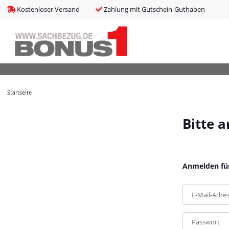
bms_tableItems
:
array (8)
Kostenloser Versand
Zahlung mit Gutschein-Guthaben
bNoIndex
:
false
boxes
:
array (4)
boxesLeftActive
:
false
bPreisverlauf
:
false
Brotnavi
:
array (1)
bs3CSSUpdateSRC
:
cCanonicalURL
:
https://bonus1.de/EPOS-IMPACT-SDW-D1-USB-Dect-
Startseite
cCSS_arr
:
array (2)
cJS_arr
:
array (21)
combinedCSS
:
asset/mybeat.css,plugin_css?v=1.0.0
Bitte 
consentItems
:
Illuminate\Support\Collection
countries
:
Illuminate\Support\Collection
cPluginCss_arr
:
array (5)
cPluginJsBody_arr
:
array (2)
Anmelden für
cPluginJsHead_arr
:
array (1)
cSessionID
:
d41032ad9ef1b19b33a2f4ed866d8faa
E-Mail-Adre
cShopName
:
Bonus1
currentTemplateDir
:
templates/MyBeat/
currentTemplateDirFull
:
https://bonus1.de/templates/MyBeat/
Passwort