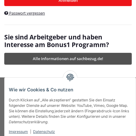
Anmelden
$currentTemplateDirFull
currentTemplateDirFullPath
:
Passwort vergessen
/var/www/vhosts/bonus1.de/html/templates/MyBeat/
$currentTemplateDirFullPath
currentThemeDir
:
templates/MyBeat/themes/mybeat/
$currentThemeDir
currentThemeDirFull
:
Sie sind Arbeitgeber und haben
https://bonus1.de/templates/MyBeat/themes/mybeat/
Interesse am Bonus1 Programm?
$currentThemeDirFull
dbgBarBody
:
$dbgBarBody
Alle Informationen auf sachbezug.de!
dbgBarHead
:
$dbgBarHead
deletedPositions
:
array (0)
$deletedPositions
device
:
Mobile_Detect
$device
Einstellungen
:
array (32)
$Einstellungen
FavourableShipping
:
null
$FavourableShipping
Wie wir Cookies & Co nutzen
favourableShippingString
:
$favourableShippingString
Durch Klicken auf „Alle akzeptieren“ gestatten Sie den Einsatz
Firma
:
JTL\Firma
$Firma
folgender Dienste auf unserer Website: YouTube, Vimeo, Google Map.
imageBaseURL
:
https://bonus1.de/
$imageBaseURL
Sie können die Einstellung jederzeit ändern (Fingerabdruck-Icon links
Das Bonus System mit echtem Mehrwert.
isAjax
:
false
$isAjax
unten). Weitere Details finden Sie unter
Konfigurieren
und in unserer
isFluidTemplate
:
false
$isFluidTemplate
Datenschutzerklärung
.
isMobile
:
true
$isMobile
Impressum
|
Datenschutz
Informationen
isNova
:
true
$isNova