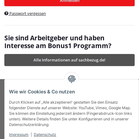
Anmelden
$currentTemplateDirFull
currentTemplateDirFullPath
:
Passwort vergessen
/var/www/vhosts/bonus1.de/html/templates/MyBeat/
$currentTemplateDirFullPath
currentThemeDir
:
templates/MyBeat/themes/mybeat/
$currentThemeDir
currentThemeDirFull
:
Sie sind Arbeitgeber und haben
https://bonus1.de/templates/MyBeat/themes/mybeat/
Interesse am Bonus1 Programm?
$currentThemeDirFull
dbgBarBody
:
$dbgBarBody
Alle Informationen auf sachbezug.de!
dbgBarHead
:
$dbgBarHead
deletedPositions
:
array (0)
$deletedPositions
device
:
Mobile_Detect
$device
Einstellungen
:
array (32)
$Einstellungen
FavourableShipping
:
null
$FavourableShipping
Wie wir Cookies & Co nutzen
favourableShippingString
:
$favourableShippingString
Durch Klicken auf „Alle akzeptieren“ gestatten Sie den Einsatz
Firma
:
JTL\Firma
$Firma
folgender Dienste auf unserer Website: YouTube, Vimeo, Google Map.
imageBaseURL
:
https://bonus1.de/
$imageBaseURL
Sie können die Einstellung jederzeit ändern (Fingerabdruck-Icon links
Das Bonus System mit echtem Mehrwert.
isAjax
:
false
$isAjax
unten). Weitere Details finden Sie unter
Konfigurieren
und in unserer
isFluidTemplate
:
false
$isFluidTemplate
Datenschutzerklärung
.
isMobile
:
true
$isMobile
Impressum
|
Datenschutz
Informationen
isNova
:
true
$isNova