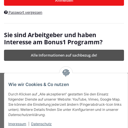
Anmelden
$currentTemplateDirFull
currentTemplateDirFullPath
:
Passwort vergessen
/var/www/vhosts/bonus1.de/html/templates/MyBeat/
$currentTemplateDirFullPath
currentThemeDir
:
templates/MyBeat/themes/mybeat/
$currentThemeDir
currentThemeDirFull
:
Sie sind Arbeitgeber und haben
https://bonus1.de/templates/MyBeat/themes/mybeat/
Interesse am Bonus1 Programm?
$currentThemeDirFull
dbgBarBody
:
$dbgBarBody
Alle Informationen auf sachbezug.de!
dbgBarHead
:
$dbgBarHead
deletedPositions
:
array (0)
$deletedPositions
device
:
Mobile_Detect
$device
Einstellungen
:
array (32)
$Einstellungen
FavourableShipping
:
null
$FavourableShipping
Wie wir Cookies & Co nutzen
favourableShippingString
:
$favourableShippingString
Durch Klicken auf „Alle akzeptieren“ gestatten Sie den Einsatz
Firma
:
JTL\Firma
$Firma
folgender Dienste auf unserer Website: YouTube, Vimeo, Google Map.
imageBaseURL
:
https://bonus1.de/
$imageBaseURL
Sie können die Einstellung jederzeit ändern (Fingerabdruck-Icon links
Das Bonus System mit echtem Mehrwert.
isAjax
:
false
$isAjax
unten). Weitere Details finden Sie unter
Konfigurieren
und in unserer
isFluidTemplate
:
false
$isFluidTemplate
Datenschutzerklärung
.
isMobile
:
true
$isMobile
Impressum
|
Datenschutz
Informationen
isNova
:
true
$isNova