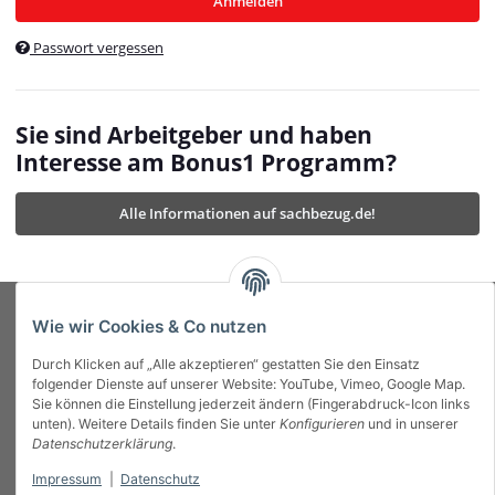
Anmelden
$currentTemplateDirFull
currentTemplateDirFullPath
:
Passwort vergessen
/var/www/vhosts/bonus1.de/html/templates/MyBeat/
$currentTemplateDirFullPath
currentThemeDir
:
templates/MyBeat/themes/mybeat/
$currentThemeDir
currentThemeDirFull
:
Sie sind Arbeitgeber und haben
https://bonus1.de/templates/MyBeat/themes/mybeat/
Interesse am Bonus1 Programm?
$currentThemeDirFull
dbgBarBody
:
$dbgBarBody
Alle Informationen auf sachbezug.de!
dbgBarHead
:
$dbgBarHead
deletedPositions
:
array (0)
$deletedPositions
device
:
Mobile_Detect
$device
Einstellungen
:
array (32)
$Einstellungen
FavourableShipping
:
null
$FavourableShipping
Wie wir Cookies & Co nutzen
favourableShippingString
:
$favourableShippingString
Durch Klicken auf „Alle akzeptieren“ gestatten Sie den Einsatz
Firma
:
JTL\Firma
$Firma
folgender Dienste auf unserer Website: YouTube, Vimeo, Google Map.
imageBaseURL
:
https://bonus1.de/
$imageBaseURL
Sie können die Einstellung jederzeit ändern (Fingerabdruck-Icon links
Das Bonus System mit echtem Mehrwert.
isAjax
:
false
$isAjax
unten). Weitere Details finden Sie unter
Konfigurieren
und in unserer
isFluidTemplate
:
false
$isFluidTemplate
Datenschutzerklärung
.
isMobile
:
true
$isMobile
Impressum
|
Datenschutz
Informationen
isNova
:
true
$isNova