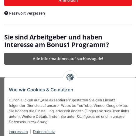
Anmelden
$currentTemplateDirFull
currentTemplateDirFullPath
:
Passwort vergessen
/var/www/vhosts/bonus1.de/html/templates/MyBeat/
$currentTemplateDirFullPath
currentThemeDir
:
templates/MyBeat/themes/mybeat/
$currentThemeDir
currentThemeDirFull
:
Sie sind Arbeitgeber und haben
https://bonus1.de/templates/MyBeat/themes/mybeat/
Interesse am Bonus1 Programm?
$currentThemeDirFull
dbgBarBody
:
$dbgBarBody
Alle Informationen auf sachbezug.de!
dbgBarHead
:
$dbgBarHead
deletedPositions
:
array (0)
$deletedPositions
device
:
Mobile_Detect
$device
Einstellungen
:
array (32)
$Einstellungen
FavourableShipping
:
null
$FavourableShipping
Wie wir Cookies & Co nutzen
favourableShippingString
:
$favourableShippingString
Durch Klicken auf „Alle akzeptieren“ gestatten Sie den Einsatz
Firma
:
JTL\Firma
$Firma
folgender Dienste auf unserer Website: YouTube, Vimeo, Google Map.
imageBaseURL
:
https://bonus1.de/
$imageBaseURL
Sie können die Einstellung jederzeit ändern (Fingerabdruck-Icon links
Das Bonus System mit echtem Mehrwert.
isAjax
:
false
$isAjax
unten). Weitere Details finden Sie unter
Konfigurieren
und in unserer
isFluidTemplate
:
false
$isFluidTemplate
Datenschutzerklärung
.
isMobile
:
true
$isMobile
Impressum
|
Datenschutz
Informationen
isNova
:
true
$isNova