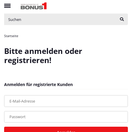
bNoIndex
:
false
$bNoIndex
boxes
:
array (4)
$boxes
boxesLeftActive
:
false
$boxesLeftActive
bPreisverlauf
:
false
$bPreisverlauf
Brotnavi
:
array (1)
$Brotnavi
bs3CSSUpdateSRC
:
Startseite
$bs3CSSUpdateSRC
cCanonicalURL
:
https://bonus1.de/Garmin-KFZ-Ladekabel-mit-
Bitte anmelden oder
Receiver-fuer-Rueckfahrkamera-BC30
$cCanonicalURL
cCSS_arr
:
array (2)
$cCSS_arr
registrieren!
cJS_arr
:
array (21)
$cJS_arr
combinedCSS
:
asset/mybeat.css,plugin_css?v=1.0.0
$combinedCSS
consentItems
:
Illuminate\Support\Collection
$consentItems
countries
:
Illuminate\Support\Collection
$countries
Anmelden für registrierte Kunden
cPluginCss_arr
:
array (5)
$cPluginCss_arr
cPluginJsBody_arr
:
array (2)
$cPluginJsBody_arr
E-Mail-Adresse
cPluginJsHead_arr
:
array (1)
$cPluginJsHead_arr
cSessionID
:
e1fb24e1685cfb1d0a5d042b8e16599f
$cSessionID
cShopName
:
Bonus1
$cShopName
Passwort
currentTemplateDir
:
templates/MyBeat/
$currentTemplateDir
currentTemplateDirFull
:
https://bonus1.de/templates/MyBeat/