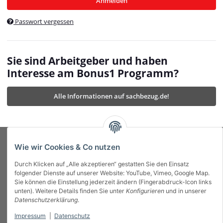
Anmelden
$currentTemplateDirFull
currentTemplateDirFullPath
:
Passwort vergessen
/var/www/vhosts/bonus1.de/html/templates/MyBeat/
$currentTemplateDirFullPath
currentThemeDir
:
templates/MyBeat/themes/mybeat/
$currentThemeDir
currentThemeDirFull
:
Sie sind Arbeitgeber und haben
https://bonus1.de/templates/MyBeat/themes/mybeat/
Interesse am Bonus1 Programm?
$currentThemeDirFull
dbgBarBody
:
$dbgBarBody
Alle Informationen auf sachbezug.de!
dbgBarHead
:
$dbgBarHead
deletedPositions
:
array (0)
$deletedPositions
device
:
Mobile_Detect
$device
Einstellungen
:
array (32)
$Einstellungen
FavourableShipping
:
null
$FavourableShipping
Wie wir Cookies & Co nutzen
favourableShippingString
:
$favourableShippingString
Durch Klicken auf „Alle akzeptieren“ gestatten Sie den Einsatz
Firma
:
JTL\Firma
$Firma
folgender Dienste auf unserer Website: YouTube, Vimeo, Google Map.
imageBaseURL
:
https://bonus1.de/
$imageBaseURL
Sie können die Einstellung jederzeit ändern (Fingerabdruck-Icon links
Das Bonus System mit echtem Mehrwert.
isAjax
:
false
$isAjax
unten). Weitere Details finden Sie unter
Konfigurieren
und in unserer
isFluidTemplate
:
false
$isFluidTemplate
Datenschutzerklärung
.
isMobile
:
true
$isMobile
Impressum
|
Datenschutz
Informationen
isNova
:
true
$isNova